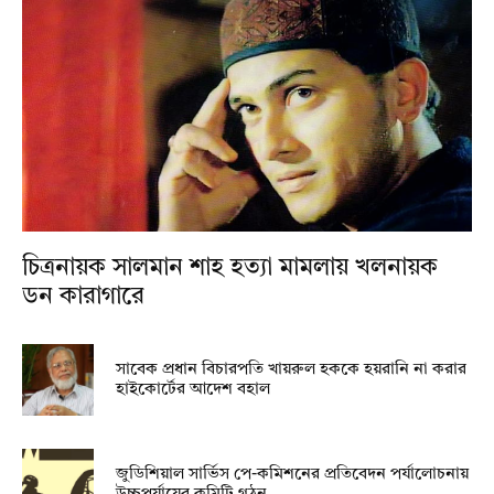
চিত্রনায়ক সালমান শাহ হত্যা মামলায় খলনায়ক
ডন কারাগারে
সাবেক প্রধান বিচারপতি খায়রুল হককে হয়রানি না করার
হাইকোর্টের আদেশ বহাল
জুডিশিয়াল সার্ভিস পে-কমিশনের প্রতিবেদন পর্যালোচনায়