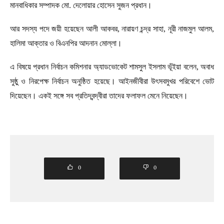
মানবাধিকার সম্পাদক মো. দেলোয়ার হোসেন সুজন প্রধান।
আর সদস্য পদে জয়ী হয়েছেন আলী আকবর, নারায়ণ চন্দ্র সাহা, নূরী নাজমুল আলম,
হালিমা আক্তার ও বিএনপির আদনান মোল্লা।
এ বিষয়ে প্রধান নির্বাচন কমিশনার অ্যাডভোকেট শামসুল ইসলাম ভূঁইয়া বলেন, অবাধ
সুষ্ঠু ও নিরপেক্ষ নির্বাচন অনুষ্ঠিত হয়েছে। আইনজীবীরা উৎসবমুখর পরিবেশে ভোট
দিয়েছেন। একই সঙ্গে সব প্রতিদ্বন্দ্বীরা তাদের ফলাফল মেনে নিয়েছেন।
0
0