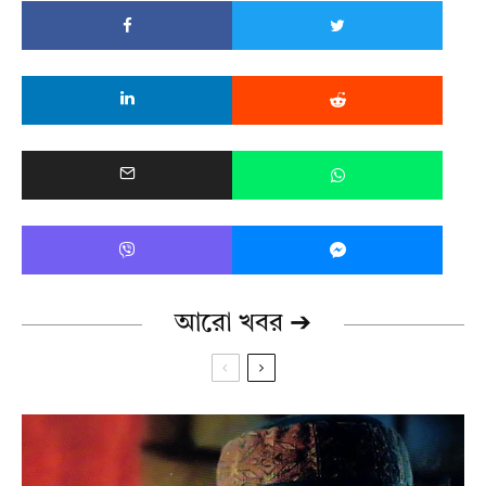
আরো খবর ➔