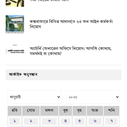
উচ্চপর্যায়ের কমিটি গঠন
কক্সবাজারে বিভিন্ন আদালতে ৬৫ জন আইন কর্মকর্তা
নিয়োগ
অ্যাটর্নি জেনারেল অফিসে নিয়োগ: আপত্তি কোথায়,
সমর্থনই বা কোথায়?
আর্কাইভ অনুসন্ধান
রবি
সোম
মঙ্গল
বুধ
বৃহ
শুক্র
শনি
১
২
৩
৪
৫
৬
৭