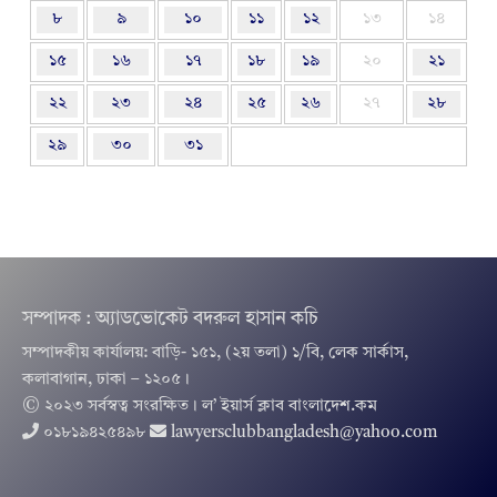
৮
৯
১০
১১
১২
১৩
১৪
১৫
১৬
১৭
১৮
১৯
২০
২১
২২
২৩
২৪
২৫
২৬
২৭
২৮
২৯
৩০
৩১
সম্পাদক : অ্যাডভোকেট বদরুল হাসান কচি
সম্পাদকীয় কার্যালয়: বাড়ি- ১৫১, (২য় তলা) ১/বি, লেক সার্কাস,
কলাবাগান, ঢাকা – ১২০৫।
© ২০২৩ সর্বস্বত্ব সংরক্ষিত । ল’ ইয়ার্স ক্লাব বাংলাদেশ.কম
০১৮১৯৪২৫৪৯৮
lawyersclubbangladesh@yahoo.com