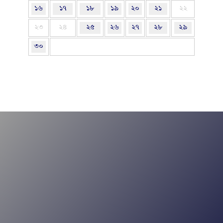
১৬
১৭
১৮
১৯
২০
২১
২২
২৩
২৪
২৫
২৬
২৭
২৮
২৯
৩০