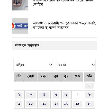
কক্সবাজারে ঝুঁকিপূর্ণ প্যারাসেলিং বন্ধে লিগ্যাল
নোটিশ
অপরাধ ও অপরাধী শনাক্তে ঢাকা শহরে এআই
ক্যামেরা স্থাপনের আবেদন
আর্কাইভ অনুসন্ধান
রবি
সোম
মঙ্গল
বুধ
বৃহ
শুক্র
শনি
১
২
৩
৪
৫
৬
৭
৮
৯
১০
১১
১২
১৩
১৪
১৫