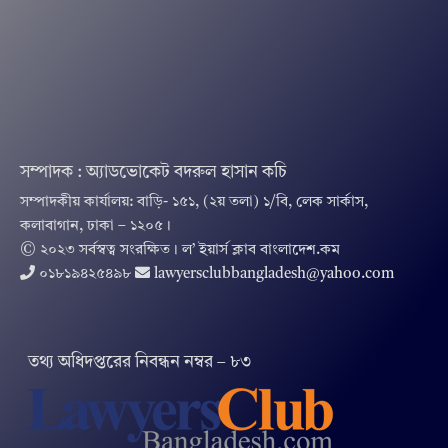
সম্পাদক : অ্যাডভোকেট বদরুল হাসান কচি
সম্পাদকীয় কার্যালয়: বাড়ি- ১৫১, (২য় তলা) ১/বি, লেক সার্কাস,
কলাবাগান, ঢাকা – ১২০৫।
© ২০২৩ সর্বস্বত্ব সংরক্ষিত । ল’ ইয়ার্স ক্লাব বাংলাদেশ.কম
০১৮১৯৪২৫৪৯৮
lawyersclubbangladesh@yahoo.com
তথ‌্য অ‌ধিদপ্ত‌রের নিবন্ধন নম্বর – ৮৩