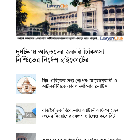
দুর্ঘটনায় আহতদের জরুরি চিকিৎসা
নিশ্চিতের নির্দেশ হাইকোর্টের
রিট খারিজের তথ্য গোপন: আবেদনকারী ও
আইনজীবীকে কারণ দর্শানোর নোটিশ
রাজনৈতিক বিবেচনায় অ‍্যাটর্নি অফিসে ২৬৫
জনের নিয়োগের বৈধতা চ্যালেঞ্জ করে রিট