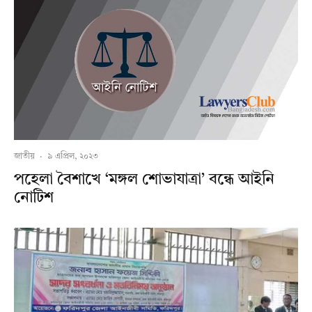
জাতীয়
·
৯ এপ্রিল, ২০২৩
পহেলা বৈশাখে ‘মঙ্গল শোভাযাত্রা’ বন্ধে আইনি
নোটিশ