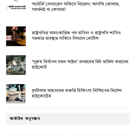
অ্যাটর্নি জেনারেল অফিসে নিয়োগ: আপত্তি কোথায়,
সমর্থনই বা কোথায়?
রাষ্ট্রপতির আলংকারিক পদ বাতিল ও রাষ্ট্রপতি শাসিত
সরকার ব্যবস্থার দাবিতে লিগ্যাল নোটিশ
‘পুরুষ নির্যাতন দমন আইন’ প্রণয়নের রিট খারিজ করলেন
হাইকোর্ট
দুর্ঘটনায় আহতদের জরুরি চিকিৎসা নিশ্চিতের নির্দেশ
হাইকোর্টের
আর্কাইভ অনুসন্ধান