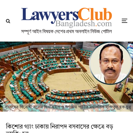
সংসদের বিরোধী দলের চিফ হুইপ ও জাতীয় পার্টির মহাসচিব মুজিবুল হক চুন্নু
কিশোর গ্যাং ঢাকায় নিরাপদ বসবাসের ক্ষেত্রে বড়