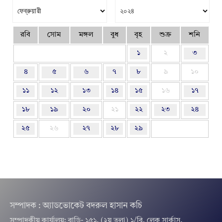
রবি
সোম
মঙ্গল
বুধ
বৃহ
শুক্র
শনি
১
২
৩
৪
৫
৬
৭
৮
৯
১০
১১
১২
১৩
১৪
১৫
১৬
১৭
১৮
১৯
২০
২১
২২
২৩
২৪
২৫
২৬
২৭
২৮
২৯
সম্পাদক : অ্যাডভোকেট বদরুল হাসান কচি
সম্পাদকীয় কার্যালয়: বাড়ি- ১৫১, (২য় তলা) ১/বি, লেক সার্কাস,