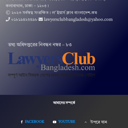
কলাবাগান, ঢাকা – ১২০৫।
© ২০২৩ সর্বস্বত্ব সংরক্ষিত । ল’ ইয়ার্স ক্লাব বাংলাদেশ.কম
০১৮১৯৪২৫৪৯৮
lawyersclubbangladesh@yahoo.com
তথ‌্য অ‌ধিদপ্ত‌রের নিবন্ধন নম্বর – ৮৩
আমাদের সম্পর্কে
FACEBOOK
YOUTUBE
উপরে যান