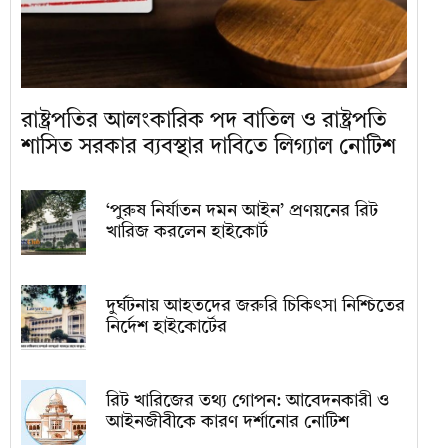
রাষ্ট্রপতির আলংকারিক পদ বাতিল ও রাষ্ট্রপতি
শাসিত সরকার ব্যবস্থার দাবিতে লিগ্যাল নোটিশ
‘পুরুষ নির্যাতন দমন আইন’ প্রণয়নের রিট
খারিজ করলেন হাইকোর্ট
দুর্ঘটনায় আহতদের জরুরি চিকিৎসা নিশ্চিতের
নির্দেশ হাইকোর্টের
রিট খারিজের তথ্য গোপন: আবেদনকারী ও
আইনজীবীকে কারণ দর্শানোর নোটিশ