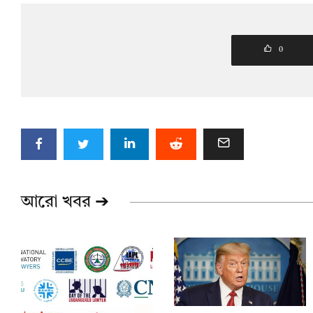
0
আরো খবর ➔