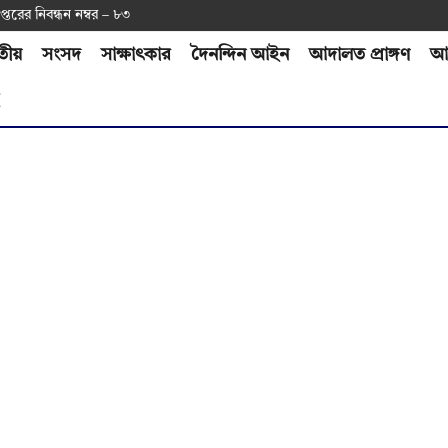
প্ত‌রের নিবন্ধন নম্বর – ৮৩
তীয়
সংসদ
সাক্ষাৎকার
দৈনন্দিন আইন
আদালত প্রাঙ্গণ
আর
H