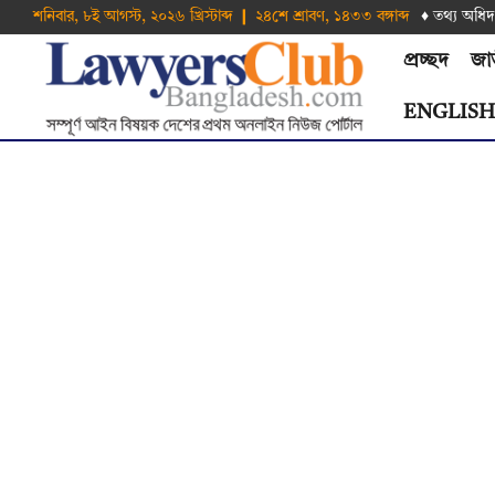
শনিবার, ৮ই আগস্ট, ২০২৬ খ্রিস্টাব্দ ❙ ২৪শে শ্রাবণ, ১৪৩৩ বঙ্গাব্দ
♦ তথ‌্য অ‌ধিদ
প্রচ্ছদ
জা
ENGLIS