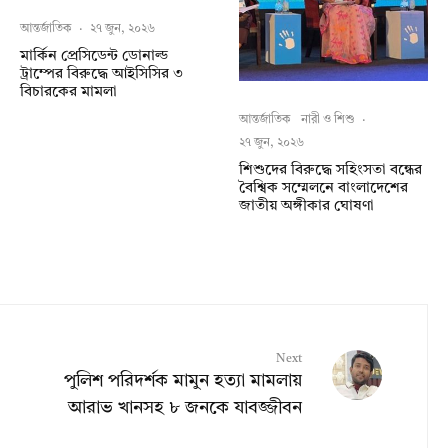
আন্তর্জাতিক
·
২৭ জুন, ২০২৬
মার্কিন প্রেসিডেন্ট ডোনাল্ড
ট্রাম্পের বিরুদ্ধে আইসিসির ৩
বিচারকের মামলা
আন্তর্জাতিক
নারী ও শিশু
·
২৭ জুন, ২০২৬
শিশুদের বিরুদ্ধে সহিংসতা বন্ধের
বৈশ্বিক সম্মেলনে বাংলাদেশের
জাতীয় অঙ্গীকার ঘোষণা
Next
পুলিশ পরিদর্শক মামুন হত্যা মামলায়
আরাভ খানসহ ৮ জনকে যাবজ্জীবন