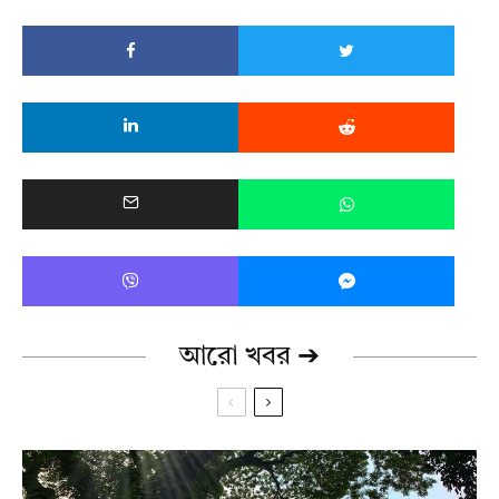
আরো খবর ➔