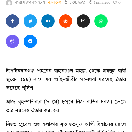
0
ল'ইয়ার্স ক্লাব বাংলাদেশ
বাংলাদেশ
৮ মে, ২০২৫
1 min read
চাঁপাইনবাবগঞ্জ শহরের বালুবাগান মহল্লা থেকে ময়নুল বারী
জুয়েল (৪৮) নামে এক আইনজীবীর পচনধরা মরদেহ উদ্ধার
করেছে পুলিশ।
আজ বৃহস্পতিবার (৮ মে) দুপুরে নিজ বাড়ির দরজা ভেঙে
তার মরদেহ উদ্ধার করা হয়।
নিহত জুয়েল ওই এলাকার মৃত ইউসুফ আলী বিশ্বাসের ছেলে