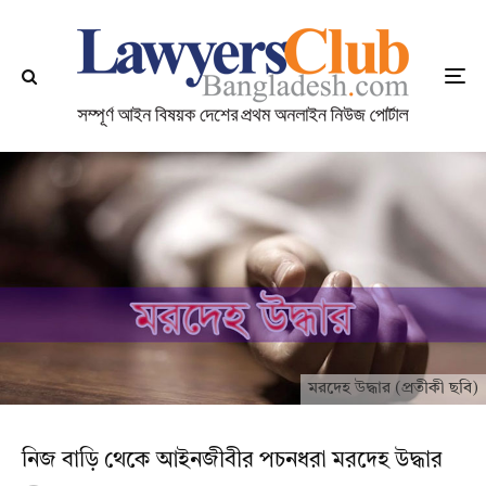
মরদেহ উদ্ধার (প্রতীকী ছবি)
নিজ বাড়ি থেকে আইনজীবীর পচনধরা মরদেহ উদ্ধার