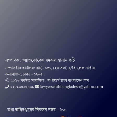
সম্পাদক : অ্যাডভোকেট বদরুল হাসান কচি
সম্পাদকীয় কার্যালয়: বাড়ি- ১৫১, (২য় তলা) ১/বি, লেক সার্কাস,
কলাবাগান, ঢাকা – ১২০৫।
© ২০২৩ সর্বস্বত্ব সংরক্ষিত । ল’ ইয়ার্স ক্লাব বাংলাদেশ.কম
০১৮১৯৪২৫৪৯৮
lawyersclubbangladesh@yahoo.com
তথ‌্য অ‌ধিদপ্ত‌রের নিবন্ধন নম্বর – ৮৩