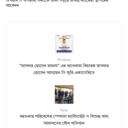
অপরাধ ও অপরাধী শনাক্তে ঢাকা শহরে এআই ক্যামেরা স্থাপনের
আবেদন
Previous
“মাসদার হোসেন মামলা” এর খ্যাতনামা বিচারক মাসদার
হোসেন আসছেন ডি জুরি একাডেমিতে
Next
বরগুনায় পরিবেশের স্পেশাল ম্যাজিস্ট্রেট ও বিশুদ্ধ খাদ্য
আদালতের যৌথ অভিযান