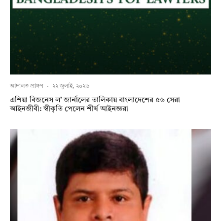
আদালত প্রাঙ্গণ
·
২২ জুলাই, ২০২৬
এশিয়া বিজনেস ল’ জার্নালের তালিকায় বাংলাদেশের ৫৬ সেরা
আইনজীবী: স্বীকৃতি পেলেন শীর্ষ আইনজ্ঞরা