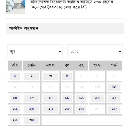
রাজনৈতিক বিবেচনায় অ‍্যাটর্নি অফিসে ২৬৫ জনের
নিয়োগের বৈধতা চ্যালেঞ্জ করে রিট
আর্কাইভ অনুসন্ধান
রবি
সোম
মঙ্গল
বুধ
বৃহ
শুক্র
শনি
১
২
৩
৪
৫
৬
৭
৮
৯
১০
১১
১২
১৩
১৪
১৫
১৬
১৭
১৮
১৯
২০
২১
২২
২৩
২৪
২৫
২৬
২৭
২৮
২৯
৩০