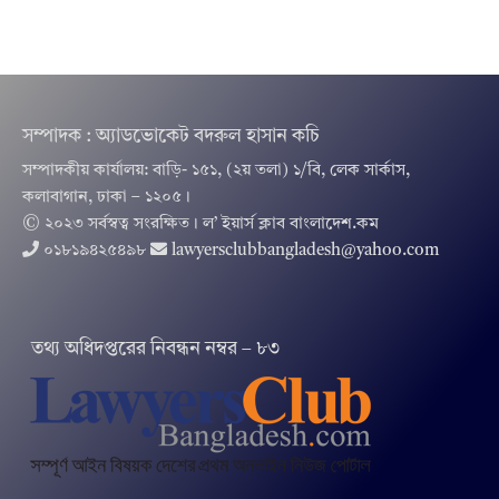
সম্পাদক : অ্যাডভোকেট বদরুল হাসান কচি
সম্পাদকীয় কার্যালয়: বাড়ি- ১৫১, (২য় তলা) ১/বি, লেক সার্কাস,
কলাবাগান, ঢাকা – ১২০৫।
© ২০২৩ সর্বস্বত্ব সংরক্ষিত । ল’ ইয়ার্স ক্লাব বাংলাদেশ.কম
০১৮১৯৪২৫৪৯৮
lawyersclubbangladesh@yahoo.com
তথ‌্য অ‌ধিদপ্ত‌রের নিবন্ধন নম্বর – ৮৩