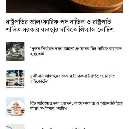
রাষ্ট্রপতির আলংকারিক পদ বাতিল ও রাষ্ট্রপতি
শাসিত সরকার ব্যবস্থার দাবিতে লিগ্যাল নোটিশ
‘পুরুষ নির্যাতন দমন আইন’ প্রণয়নের রিট খারিজ করলেন
হাইকোর্ট
দুর্ঘটনায় আহতদের জরুরি চিকিৎসা নিশ্চিতের নির্দেশ
হাইকোর্টের
রিট খারিজের তথ্য গোপন: আবেদনকারী ও আইনজীবীকে
কারণ দর্শানোর নোটিশ