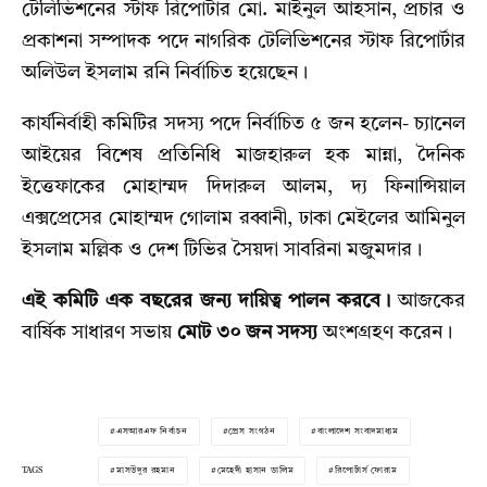
টেলিভিশনের স্টাফ রিপোর্টার মো. মাইনুল আহসান, প্রচার ও
প্রকাশনা সম্পাদক পদে নাগরিক টেলিভিশনের স্টাফ রিপোর্টার
অলিউল ইসলাম রনি নির্বাচিত হয়েছেন।
কার্যনির্বাহী কমিটির সদস্য পদে নির্বাচিত ৫ জন হলেন- চ্যানেল
আইয়ের বিশেষ প্রতিনিধি মাজহারুল হক মান্না, দৈনিক
ইত্তেফাকের মোহাম্মদ দিদারুল আলম, দ্য ফিনান্সিয়াল
এক্সপ্রেসের মোহাম্মদ গোলাম রব্বানী, ঢাকা মেইলের আমিনুল
ইসলাম মল্লিক ও দেশ টিভির সৈয়দা সাবরিনা মজুমদার।
এই কমিটি এক বছরের জন্য দায়িত্ব পালন করবে।
আজকের
বার্ষিক সাধারণ সভায়
মোট ৩০ জন সদস্য
অংশগ্রহণ করেন।
এসআরএফ নির্বাচন
প্রেস সংগঠন
বাংলাদেশ সংবাদমাধ্যম
TAGS
মাসউদুর রহমান
মেহেদী হাসান ডালিম
রিপোর্টার্স ফোরাম