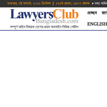
শুক্রবার, ৭ই আগস্ট, ২০২৬ খ্রিস্টাব্দ ❙ ২৩শে শ্রাবণ, ১৪৩৩ বঙ্গাব্দ
♦ তথ‌্য অ‌ধি
প্রচ্ছদ
জা
ENGLIS