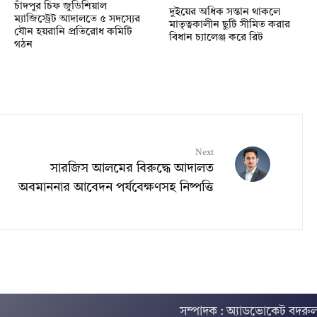
চাঁদপুর চিফ জুডিশিয়াল
দুইয়ের অধিক সন্তান থাকলে
ম্যাজিস্ট্রেট আদালতে ৫ সদস্যের
মাতৃত্বকালীন ছুটি সীমিত করার
যৌন হয়রানি প্রতিরোধ কমিটি
বিধান চ্যালেঞ্জ করে রিট
গঠন
Next
সারজিস আলমের বিরুদ্ধে আদালত
অবমাননার আবেদন পর্যবেক্ষণসহ নিষ্পত্তি
সম্পাদক : অ্যাডভোকেট বদরুল