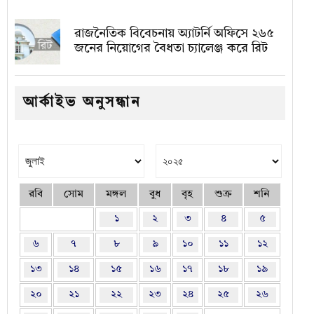
রাজনৈতিক বিবেচনায় অ‍্যাটর্নি অফিসে ২৬৫
জনের নিয়োগের বৈধতা চ্যালেঞ্জ করে রিট
আর্কাইভ অনুসন্ধান
রবি
সোম
মঙ্গল
বুধ
বৃহ
শুক্র
শনি
১
২
৩
৪
৫
৬
৭
৮
৯
১০
১১
১২
১৩
১৪
১৫
১৬
১৭
১৮
১৯
২০
২১
২২
২৩
২৪
২৫
২৬