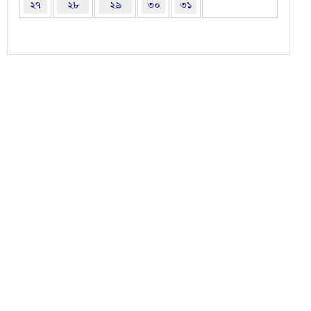
২৭
২৮
২৯
৩০
৩১