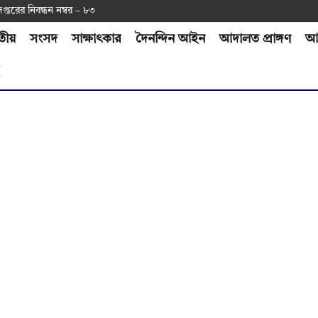
দপ্ত‌রের নিবন্ধন নম্বর – ৮৩
তীয়
সংসদ
সাক্ষাৎকার
দৈনন্দিন আইন
আদালত প্রাঙ্গণ
আর
H