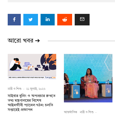
আরো খবর ➔
নারী ও শিশু
·
২১ জুলাই, ২০২৬
সাইবার বুলিং ও অপপ্রচার রুখতে
তথ্য মন্ত্রণালয়ের বিশেষ
আইনজীবী প্যানেল গঠন: চলতি
সপ্তাহেই প্রজ্ঞাপন
আন্তর্জাতিক
নারী ও শিশু
·