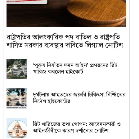
রাষ্ট্রপতির আলংকারিক পদ বাতিল ও রাষ্ট্রপতি
শাসিত সরকার ব্যবস্থার দাবিতে লিগ্যাল নোটিশ
‘পুরুষ নির্যাতন দমন আইন’ প্রণয়নের রিট
খারিজ করলেন হাইকোর্ট
দুর্ঘটনায় আহতদের জরুরি চিকিৎসা নিশ্চিতের
নির্দেশ হাইকোর্টের
রিট খারিজের তথ্য গোপন: আবেদনকারী ও
আইনজীবীকে কারণ দর্শানোর নোটিশ