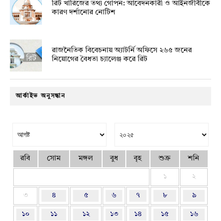
রিট খারিজের তথ্য গোপন: আবেদনকারী ও আইনজীবীকে
কারণ দর্শানোর নোটিশ
রাজনৈতিক বিবেচনায় অ‍্যাটর্নি অফিসে ২৬৫ জনের
নিয়োগের বৈধতা চ্যালেঞ্জ করে রিট
আর্কাইভ অনুসন্ধান
রবি
সোম
মঙ্গল
বুধ
বৃহ
শুক্র
শনি
১
২
৩
৪
৫
৬
৭
৮
৯
১০
১১
১২
১৩
১৪
১৫
১৬