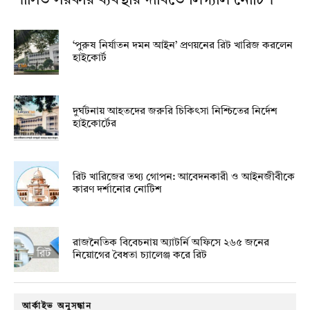
শাসিত সরকার ব্যবস্থার দাবিতে লিগ্যাল নোটিশ
‘পুরুষ নির্যাতন দমন আইন’ প্রণয়নের রিট খারিজ করলেন
হাইকোর্ট
দুর্ঘটনায় আহতদের জরুরি চিকিৎসা নিশ্চিতের নির্দেশ
হাইকোর্টের
রিট খারিজের তথ্য গোপন: আবেদনকারী ও আইনজীবীকে
কারণ দর্শানোর নোটিশ
রাজনৈতিক বিবেচনায় অ‍্যাটর্নি অফিসে ২৬৫ জনের
নিয়োগের বৈধতা চ্যালেঞ্জ করে রিট
আর্কাইভ অনুসন্ধান