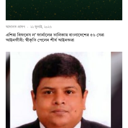
আদালত প্রাঙ্গণ
·
২২ জুলাই, ২০২৬
এশিয়া বিজনেস ল’ জার্নালের তালিকায় বাংলাদেশের ৫৬ সেরা
আইনজীবী: স্বীকৃতি পেলেন শীর্ষ আইনজ্ঞরা