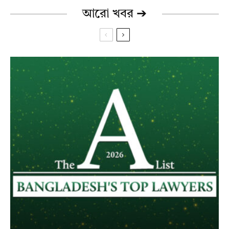
আরো খবর ➔