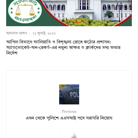
আদালত প্রাঙ্গণ
·
১১ জুলাই, ২০২৬
আপিল বিভাগে জালিয়াতি ও বিশৃঙ্খলা রোধে কঠোর প্রশাসন:
অ্যাডভোকেট-অন-রেকর্ড-এর নমুনা স্বাক্ষর ও ক্লার্কদের তথ্য জমার
নির্দেশ
Previous
এখন থেকে পুলিশে এএসআই পদে সরাসরি নিয়োগ