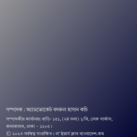
সম্পাদক : অ্যাডভোকেট বদরুল হাসান কচি
সম্পাদকীয় কার্যালয়: বাড়ি- ১৫১, (২য় তলা) ১/বি, লেক সার্কাস,
কলাবাগান, ঢাকা – ১২০৫।
© ২০২৩ সর্বস্বত্ব সংরক্ষিত । ল’ ইয়ার্স ক্লাব বাংলাদেশ.কম