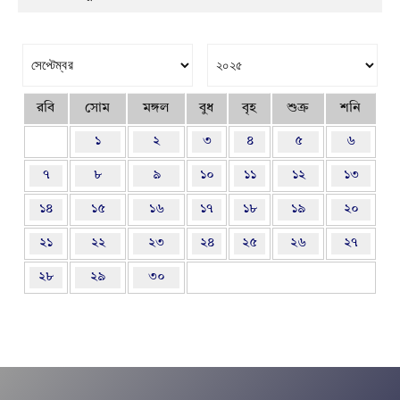
রবি
সোম
মঙ্গল
বুধ
বৃহ
শুক্র
শনি
১
২
৩
৪
৫
৬
৭
৮
৯
১০
১১
১২
১৩
১৪
১৫
১৬
১৭
১৮
১৯
২০
২১
২২
২৩
২৪
২৫
২৬
২৭
২৮
২৯
৩০