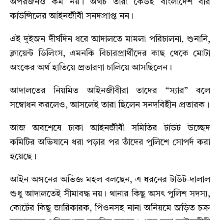
অপরজনও কম নয়। অথচ তারা কেউই বাংলাদেশ বার
কাউন্সিলের আইনজীবী সনদপ্রাপ্ত নন।
এই দুইজন দীর্ঘদিন ধরে আদালতে মামলা পরিচালনা, শুনানি,
ক্লায়েন্ট ডিলিংস, এমনকি বিচারপ্রার্থীদের কাছ থেকে মোটা
অংকের অর্থ হাতিয়ে প্রতারণা চালিয়ে আসছিলেন।
আদালতের নিয়মিত আইনজীবীরা তাদের “স্যার” বলে
সম্বোধন করলেও, আসলেই তারা ছিলেন সনদবিহীন প্রতারক।
আজ অবশেষে ঢাকা আইনজীবী সমিতির টাউট উচ্ছেদ
কমিটির অভিযানে ধরা পড়ার পর তাঁদের পুলিশে সোপর্দ করা
হয়েছে।
আইন অঙ্গনের অভিজ্ঞ মহল বলছেন, এ ধরনের টাউট-দালাল
শুধু আদালতেই সীমাবদ্ধ নয়। থানার কিছু অসৎ পুলিশ সদস্য,
কোর্টের কিছু জারিকারক, পিওনসহ নানা অনিয়মে জড়িত চক্র