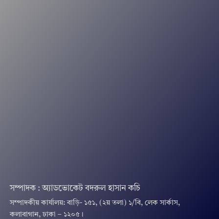
সম্পাদক : অ্যাডভোকেট বদরুল হাসান কচি
সম্পাদকীয় কার্যালয়: বাড়ি- ১৫১, (২য় তলা) ১/বি, লেক সার্কাস,
কলাবাগান, ঢাকা – ১২০৫।