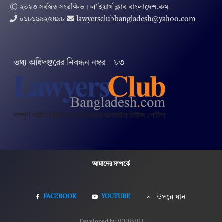
© ২০২৩ সর্বস্বত্ব সংরক্ষিত । ল’ ইয়ার্স ক্লাব বাংলাদেশ.কম
০১৮১৯৪২৫৪৯৮
lawyersclubbangladesh@yahoo.com
তথ‌্য অ‌ধিদপ্ত‌রের নিবন্ধন নম্বর – ৮৩
আমাদের সম্পর্কে
FACEBOOK
YOUTUBE
উপরে যান
Developed by WEBSBD