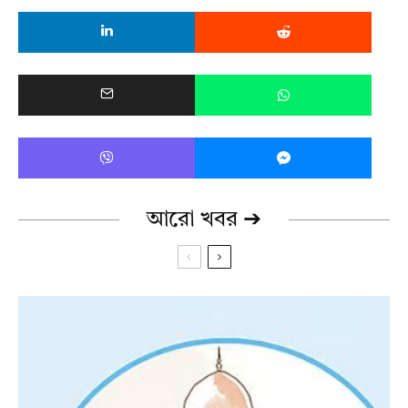
আরো খবর ➔