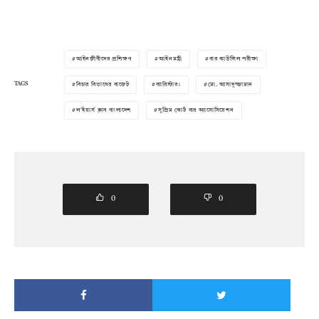
আইনজীবীদের প্রশিক্ষণ
আইনমন্ত্রী
বার কাউন্সিল পরীক্ষা
TAGS
বিচার বিভাগের বাজেট
ব্যারিস্টার।
মো. আসাদুজ্জামান
ল'ইয়ার্স ক্লাব বাংলাদেশ
সুপ্রিম কোর্ট বার অ্যাসোসিয়েশন
0
0