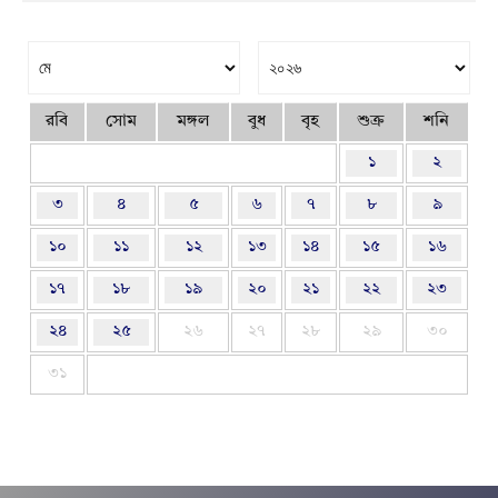
রবি
সোম
মঙ্গল
বুধ
বৃহ
শুক্র
শনি
১
২
৩
৪
৫
৬
৭
৮
৯
১০
১১
১২
১৩
১৪
১৫
১৬
১৭
১৮
১৯
২০
২১
২২
২৩
২৪
২৫
২৬
২৭
২৮
২৯
৩০
৩১