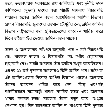
হত্যা, তত্ত্বাবধায়ক সরকারের রায় জালিয়াতি এবং দুর্নীতি দমন
কমিশনের (দুদক) দায়ের করা পাঁচটি মামলায় বিচারপতি
খায়রুল হকের জামিন বহাল রেখেছিলেন আপিল বিভাগ।
প্রধান বিচারপতি জুবায়ের রহমান চৌধুরীর নেতৃত্বাধীন আপিল
বিভাগ রাষ্ট্রপক্ষের করা স্থগিতাদেশের আবেদন খারিজ করে
দিলে হাইকোর্টের দেওয়া জামিন বহাল থাকে।
তদন্ত ও আদালতের নথিপত্র অনুযায়ী, গত ৮ মার্চ বিচারপতি
মো. খায়রুল আলম ও বিচারপতি মো. সগীর হোসেনের
হাইকোর্ট বেঞ্চ চারটি মামলায় তাঁর জামিন মঞ্জুর করেছিলেন।
এরপর ১১ মার্চ দুদকের মামলায়ও তিনি জামিন পান। রাষ্ট্রপক্ষ
এই জামিনগুলোর বিরুদ্ধে আপিল বিভাগে গেলেও আদালত
তাঁদের আবেদন খারিজ করে দেন। কিন্তু এরপরই
নাটকীয়ভাবে যাত্রাবাড়ী থানায় ‘আরিফ হত্যা’ এবং আদাবর
থানায় ‘রুবেল হত্যা’ মামলায় তাঁকে নতুন করে গ্রেপ্তার
দেখানো হয়। নিম্ন আদালতে জামিন না পাওয়ায় তিনি পুনরায়