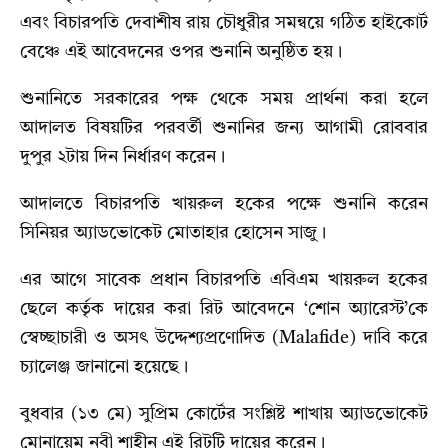
এবং বিচারপতি দেবাশীষ রায় চৌধুরীর সমন্বয়ে গঠিত হাইকোর্ট
বেঞ্চে এই আবেদনের ওপর শুনানি অনুষ্ঠিত হয়।
শুনানিতে সরকারের পক্ষ থেকে সময় প্রার্থনা করা হলে
আদালত বিষয়টির পরবর্তী শুনানির জন্য আগামী রোববার
দুপুর ২টায় দিন নির্ধারণ করেন।
আদালতে বিচারপতি খায়রুল হকের পক্ষে শুনানি করেন
সিনিয়র অ্যাডভোকেট মোতাহার হোসেন সাজু।
এর আগে সাবেক প্রধান বিচারপতি এবিএম খায়রুল হকের
ছেলে কর্তৃক দায়ের করা রিট আবেদনে ‘শোন অ্যারেস্ট’কে
স্বেচ্ছাচারী ও অসৎ উদ্দেশ্যপ্রণোদিত (Malafide) দাবি করে
চ্যালেঞ্জ জানানো হয়েছে।
বুধবার (১৩ মে) সুপ্রিম কোর্টের সংশ্লিষ্ট শাখায় অ্যাডভোকেট
মোনায়েম নবী শাহীন এই রিটটি দায়ের করেন।