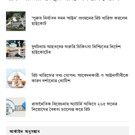
‘পুরুষ নির্যাতন দমন আইন’ প্রণয়নের রিট খারিজ করলেন
হাইকোর্ট
দুর্ঘটনায় আহতদের জরুরি চিকিৎসা নিশ্চিতের নির্দেশ
হাইকোর্টের
রিট খারিজের তথ্য গোপন: আবেদনকারী ও আইনজীবীকে
কারণ দর্শানোর নোটিশ
রাজনৈতিক বিবেচনায় অ‍্যাটর্নি অফিসে ২৬৫ জনের
নিয়োগের বৈধতা চ্যালেঞ্জ করে রিট
আর্কাইভ অনুসন্ধান