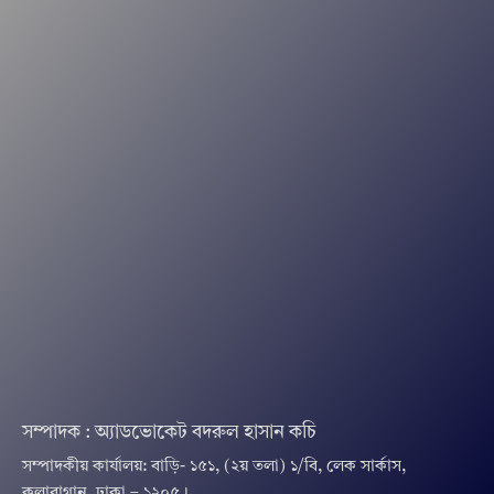
সম্পাদক : অ্যাডভোকেট বদরুল হাসান কচি
সম্পাদকীয় কার্যালয়: বাড়ি- ১৫১, (২য় তলা) ১/বি, লেক সার্কাস,
কলাবাগান, ঢাকা – ১২০৫।