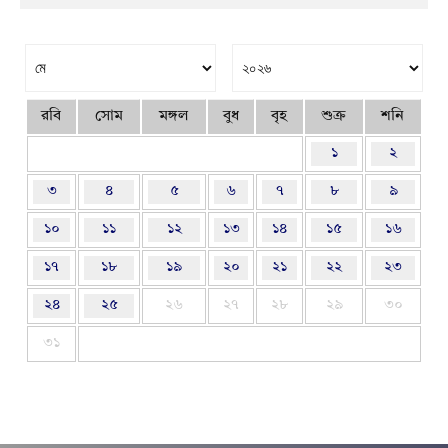
রবি
সোম
মঙ্গল
বুধ
বৃহ
শুক্র
শনি
১
২
৩
৪
৫
৬
৭
৮
৯
১০
১১
১২
১৩
১৪
১৫
১৬
১৭
১৮
১৯
২০
২১
২২
২৩
২৪
২৫
২৬
২৭
২৮
২৯
৩০
৩১