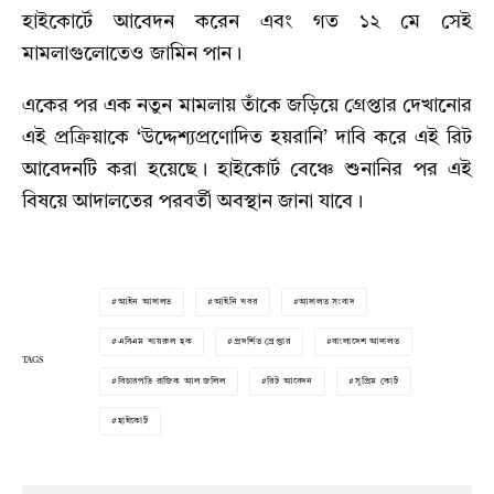
হাইকোর্টে আবেদন করেন এবং গত ১২ মে সেই
মামলাগুলোতেও জামিন পান।
একের পর এক নতুন মামলায় তাঁকে জড়িয়ে গ্রেপ্তার দেখানোর
এই প্রক্রিয়াকে ‘উদ্দেশ্যপ্রণোদিত হয়রানি’ দাবি করে এই রিট
আবেদনটি করা হয়েছে। হাইকোর্ট বেঞ্চে শুনানির পর এই
বিষয়ে আদালতের পরবর্তী অবস্থান জানা যাবে।
আইন আদালত
আইনি খবর
আদালত সংবাদ
এবিএম খায়রুল হক
প্রদর্শিত গ্রেপ্তার
বাংলাদেশ আদালত
TAGS
বিচারপতি রাজিক আল জলিল
রিট আবেদন
সুপ্রিম কোর্ট
হাইকোর্ট