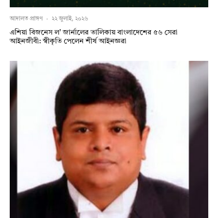
আদালত প্রাঙ্গণ
·
২২ জুলাই, ২০২৬
এশিয়া বিজনেস ল’ জার্নালের তালিকায় বাংলাদেশের ৫৬ সেরা
আইনজীবী: স্বীকৃতি পেলেন শীর্ষ আইনজ্ঞরা