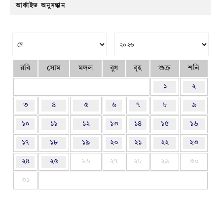
আর্কাইভ অনুসন্ধান
রবি
সোম
মঙ্গল
বুধ
বৃহ
শুক্র
শনি
১
২
৩
৪
৫
৬
৭
৮
৯
১০
১১
১২
১৩
১৪
১৫
১৬
১৭
১৮
১৯
২০
২১
২২
২৩
২৪
২৫
২৬
২৭
২৮
২৯
৩০
৩১