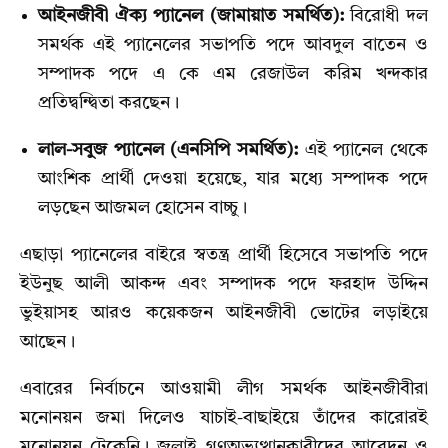
আইনজীবী ঐক্য প্যানেল (জামায়াত সমর্থিত):
বিরোধী দল
সমর্থক এই প্যানেলের সভাপতি পদে আবদুল বাতেন ও
সম্পাদক পদে এ কে এম রেজাউল করিম খন্দকার
প্রতিদ্বন্দ্বিতা করছেন।
লাল-সবুজ প্যানেল (এনসিপি সমর্থিত):
এই প্যানেল থেকে
আংশিক প্রার্থী দেওয়া হয়েছে,
যার মধ্যে সম্পাদক পদে
লড়ছেন আজমল হোসেন বাচ্চু।
এছাড়া প্যানেলের বাইরে স্বতন্ত্র প্রার্থী হিসেবে সভাপতি পদে
ইউনুছ আলী আকন্দ এবং সম্পাদক পদে ফরহাদ উদ্দিন
ভুইয়াসহ আরও কয়েকজন আইনজীবী ভোটের লড়াইয়ে
আছেন।
এবারের নির্বাচনে আওয়ামী লীগ সমর্থক আইনজীবীরা
মনোনয়ন জমা দিলেও যাচাই-বাছাইয়ে তাঁদের কারোরই
মনোনয়ন টেকেনি। জুলাই গণঅভ্যুত্থানকারীদের আবেদন ও