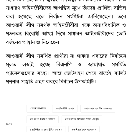
সাধারণ আইনজীবীদের আপত্তির মুখে তাঁদের প্রার্থিতা বাতিল
করা হয়েছে বলে নির্বাচন সংশ্লিষ্টরা জানিয়েছেন। তবে
আওয়ামী লীগ সমর্থক আইনজীবীরা একে অসাংবিধানিক ও
গঠনতন্ত্র বিরোধী আখ্যা দিয়ে সাধারণ আইনজীবীদের ভোট
বর্জনের আহ্বান জানিয়েছেন।
আওয়ামী লীগ সমর্থিত প্রার্থীরা না থাকায় এবারের নির্বাচনে
মূলত লড়াই হচ্ছে বিএনপি ও জামায়াত সমর্থিত
প্যানেলগুলোর মধ্যে। আজ ভোটগ্রহণ শেষে রাতেই ব্যালট
গণনার প্রস্তুতি গ্রহণ করবে নির্বাচন উপকমিটি।
TRENDING
আইনজীবী সংবাদ
জামায়াত সমর্থিত প্যানেল।
বিএনপি সমর্থিত প্যানেল
বিচারপতি মিফতাহ উদ্দিন চৌধুরী
TAGS
ব্যারিস্টার মাহবুব উদ্দিন খোকন
ল'ইয়ার্স ক্লাব বাংলাদেশ