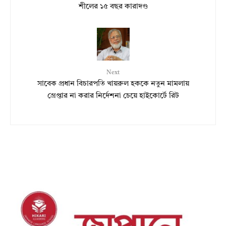
শীলের ১৫ বছর কারাদণ্ড
Next
সাবেক প্রধান বিচারপতি খায়রুল হককে নতুন মামলায়
গ্রেপ্তার না করার নির্দেশনা চেয়ে হাইকোর্টে রিট