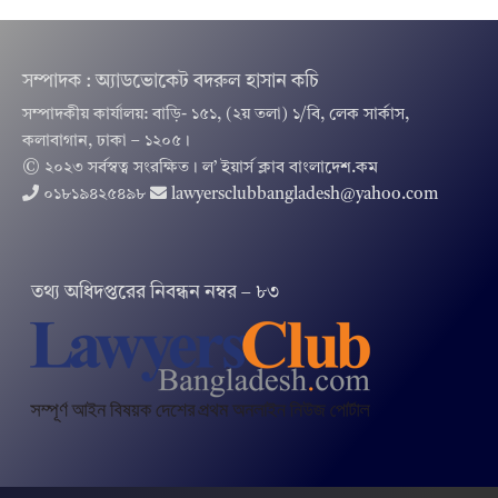
সম্পাদক : অ্যাডভোকেট বদরুল হাসান কচি
সম্পাদকীয় কার্যালয়: বাড়ি- ১৫১, (২য় তলা) ১/বি, লেক সার্কাস,
কলাবাগান, ঢাকা – ১২০৫।
© ২০২৩ সর্বস্বত্ব সংরক্ষিত । ল’ ইয়ার্স ক্লাব বাংলাদেশ.কম
০১৮১৯৪২৫৪৯৮
lawyersclubbangladesh@yahoo.com
তথ‌্য অ‌ধিদপ্ত‌রের নিবন্ধন নম্বর – ৮৩