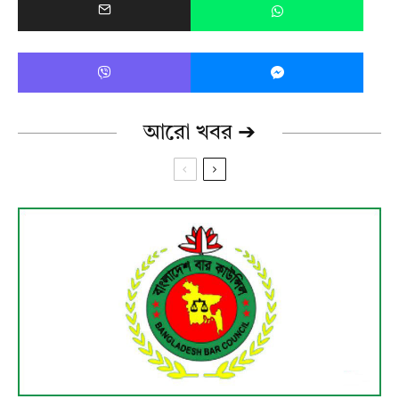
আরো খবর ➔