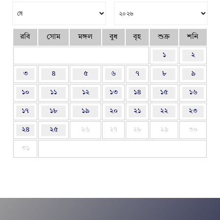
রবি
সোম
মঙ্গল
বুধ
বৃহ
শুক্র
শনি
১
২
৩
৪
৫
৬
৭
৮
৯
১০
১১
১২
১৩
১৪
১৫
১৬
১৭
১৮
১৯
২০
২১
২২
২৩
২৪
২৫
২৬
২৭
২৮
২৯
৩০
৩১