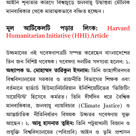
আইনি শূন্যতার কারণে বিশ্বজুড়ে জলবায়ু উদ্বাস্তুরা মৌলিক
মানবাধিকার থেকে মারাত্মকভাবে বঞ্চিত হচ্ছেন।
মূল আর্টিকেলটি পড়ার লিংক:
Harvard
Humanitarian Initiative (HHI) Article
উচ্চমানের এই গবেষণাপত্রটি সম্পন্ন করেছেন বাংলাদেশের
তিন জন বিশিষ্ট গবেষক। গবেষণা দলটির সদস্যরা হলেন: ১.
অধ্যাপক ড. মোহাম্মদ তারিকুল ইসলাম:
তিনি জাহাঙ্গীরনগর
বিশ্ববিদ্যালয়ের সরকার ও রাজনীতি বিভাগের শিক্ষক এবং
বর্তমানে হার্ভার্ড হিউম্যানিটারিয়ান ইনিশিয়েটিভের ‘ভিজিটিং
সায়েন্টিস্ট’ হিসেবে কর্মরত। তিনি দীর্ঘদিন ধরে বৈশ্বিক
মানবাধিকার, জলবায়ু ন্যায়বিচার (Climate Justice) ও
আন্তর্জাতিক নীতিনির্ধারণ বিষয়ক উচ্চতর গবেষণায় যুক্ত
আছেন। ২.
আবু হাসনাত তুহিন:
তিনি পটুয়াখালী বিজ্ঞান ও
প্রযুক্তি বিশ্ববিদ্যালয়ের (পবিপ্রবি) আইন ও ভূমি প্রশাসন