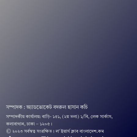
সম্পাদক : অ্যাডভোকেট বদরুল হাসান কচি
সম্পাদকীয় কার্যালয়: বাড়ি- ১৫১, (২য় তলা) ১/বি, লেক সার্কাস,
কলাবাগান, ঢাকা – ১২০৫।
© ২০২৩ সর্বস্বত্ব সংরক্ষিত । ল’ ইয়ার্স ক্লাব বাংলাদেশ.কম