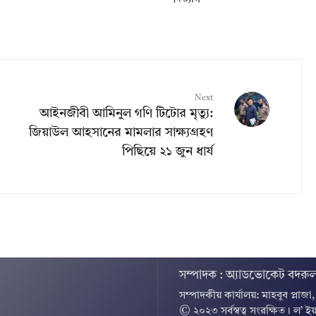
Next
আইনজীবী আমিনুল গণি টিটোর মৃত্যু:
জিয়াউল আহসানের মামলার সাক্ষ্যগ্রহণ
পিছিয়ে ২১ জুন ধার্য
সম্পাদক : অ্যাডভোকেট বদরুল
সম্পাদকীয় কার্যালয়: মাহবুব প্লাজা
© ২০২৩ সর্বস্বত্ব সংরক্ষিত । ল’ ইয