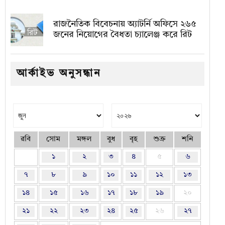
রাজনৈতিক বিবেচনায় অ‍্যাটর্নি অফিসে ২৬৫
জনের নিয়োগের বৈধতা চ্যালেঞ্জ করে রিট
আর্কাইভ অনুসন্ধান
রবি
সোম
মঙ্গল
বুধ
বৃহ
শুক্র
শনি
১
২
৩
৪
৫
৬
৭
৮
৯
১০
১১
১২
১৩
১৪
১৫
১৬
১৭
১৮
১৯
২০
২১
২২
২৩
২৪
২৫
২৬
২৭