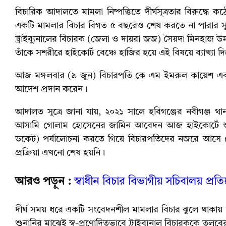
বিচারিক আদালতে মামলা নিষ্পত্তিতে দীর্ঘসূত্রতার বিরুদ্
একটি মামলার বিচার বিগত ৫ বছরেও শেষ করতে না পারার সুনির্দ
ট্রাইব্যুনালের বিচারক (জেলা ও দায়রা জজ) সৈয়দা মিনহাজ
তাঁকে সশরীরে হাইকোর্ট বেঞ্চে হাজির হয়ে এই বিষয়ে ব্যাখ্যা দ
আজ মঙ্গলবার (৯ জুন) বিচারপতি কে এম ইমরুল কায়েশ এবং
আদেশ প্রদান করেন।
আদালত সূত্রে জানা যায়, ২০২১ সালে হবিগঞ্জের নবীগঞ্জ থ
আসামি গোলাম হোসেনের জামিন আবেদন আজ হাইকোর্টে শুন
ডকেট) পর্যালোচনা করতে গিয়ে বিচারপতিদের নজরে আসে য
প্রক্রিয়া এখনো শেষ হয়নি।
আরও পড়ুন :
স্বাধীন বিচার বিভাগীয় সচিবালয় প্রত
দীর্ঘ সময় ধরে একটি সংবেদনশীল মামলার বিচার ঝুলে থাক
শুনানির মাঝেই স্ব-প্রণোদিতভাবে ট্রাইব্যুনাল বিচারককে ত