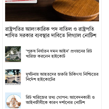
রাষ্ট্রপতির আলংকারিক পদ বাতিল ও রাষ্ট্রপতি
শাসিত সরকার ব্যবস্থার দাবিতে লিগ্যাল নোটিশ
‘পুরুষ নির্যাতন দমন আইন’ প্রণয়নের রিট
খারিজ করলেন হাইকোর্ট
দুর্ঘটনায় আহতদের জরুরি চিকিৎসা নিশ্চিতের
নির্দেশ হাইকোর্টের
রিট খারিজের তথ্য গোপন: আবেদনকারী ও
আইনজীবীকে কারণ দর্শানোর নোটিশ