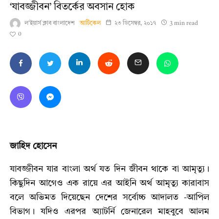
‘যাবজ্জীবন’ বিতর্কের অবসান হোক
ল'ইয়ার্স ক্লাব বাংলাদেশ
আর্টিকেল
২৩ ডিসেম্বর, ২০১৭
3 min read
0
জাহিদ হোসেন
যাবজ্জীবন যার বাংলা অর্থ যত দিন জীবন থাকে বা আমৃত্যু।
কিছুদিন আগেও এক রায়ে এর আইনি অর্থ আমৃত্যু কারাবাস
বলে অভিমত দিয়েছেন দেশের সর্বোচ্চ আদালত -আপিল
বিভাগ। যদিও এরপর অ্যাটর্নি জেনারেল মাহবুবে আলম