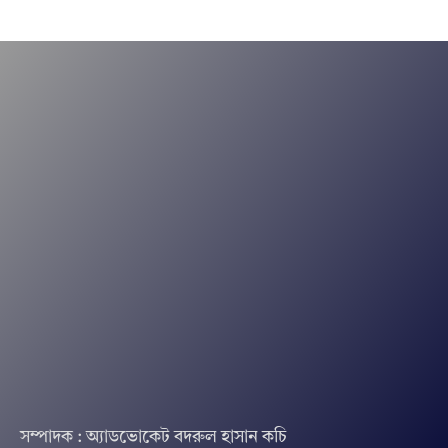
সম্পাদক : অ্যাডভোকেট বদরুল হাসান কচি