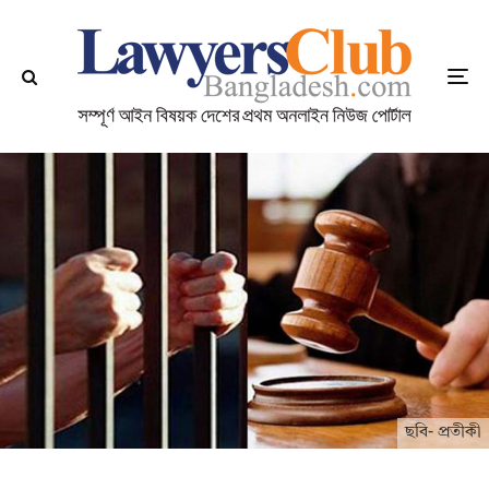
ছবি- প্রতীকী