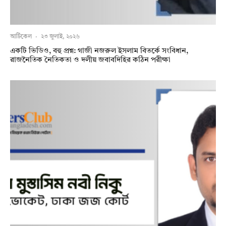
আর্টিকেল
·
২৩ জুলাই, ২০২৬
একটি ভিডিও, বহু প্রশ্ন: গাজী নজরুল ইসলাম বিতর্কে সংবিধান,
রাজনৈতিক নৈতিকতা ও দলীয় জবাবদিহির কঠিন পরীক্ষা