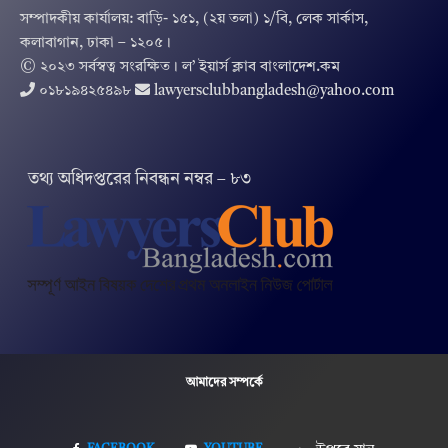
সম্পাদকীয় কার্যালয়: বাড়ি- ১৫১, (২য় তলা) ১/বি, লেক সার্কাস,
কলাবাগান, ঢাকা – ১২০৫।
© ২০২৩ সর্বস্বত্ব সংরক্ষিত । ল’ ইয়ার্স ক্লাব বাংলাদেশ.কম
০১৮১৯৪২৫৪৯৮
lawyersclubbangladesh@yahoo.com
তথ‌্য অ‌ধিদপ্ত‌রের নিবন্ধন নম্বর – ৮৩
আমাদের সম্পর্কে