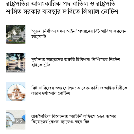
রাষ্ট্রপতির আলংকারিক পদ বাতিল ও রাষ্ট্রপতি
শাসিত সরকার ব্যবস্থার দাবিতে লিগ্যাল নোটিশ
‘পুরুষ নির্যাতন দমন আইন’ প্রণয়নের রিট খারিজ করলেন
হাইকোর্ট
দুর্ঘটনায় আহতদের জরুরি চিকিৎসা নিশ্চিতের নির্দেশ
হাইকোর্টের
রিট খারিজের তথ্য গোপন: আবেদনকারী ও আইনজীবীকে
কারণ দর্শানোর নোটিশ
রাজনৈতিক বিবেচনায় অ‍্যাটর্নি অফিসে ২৬৫ জনের
নিয়োগের বৈধতা চ্যালেঞ্জ করে রিট