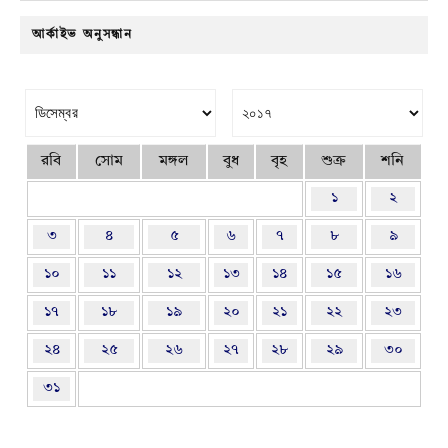
আর্কাইভ অনুসন্ধান
রবি
সোম
মঙ্গল
বুধ
বৃহ
শুক্র
শনি
১
২
৩
৪
৫
৬
৭
৮
৯
১০
১১
১২
১৩
১৪
১৫
১৬
১৭
১৮
১৯
২০
২১
২২
২৩
২৪
২৫
২৬
২৭
২৮
২৯
৩০
৩১