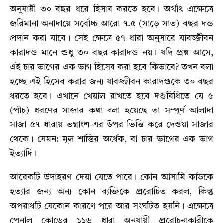
অনুযায়ী ৩০ বছর ধরে হিসাব করতে হবে। অর্থাৎ এক্ষেত্রে
জরিমানা অনাদায়ে সর্বোচ্চ আরো ৭.৫ (সাড়ে সাত) বছর দন্ড
প্রদান করা যাবে। সেই ক্ষেত্রে ৫৭ ধারা অনুসারে যাবজ্জীবন
কারাদণ্ড মানে শুধু ৩০ বছর কারাদণ্ড নয়। যদি প্রশ্ন আসে,
এই চার ভাগের এক ভাগ হিসেব করা হবে কিভাবে? তখন বলা
হচ্ছে এই হিসেব করার জন্য যাবজ্জীবন কারাদণ্ডকে ৩০ বছর
ধরতে হবে। এখানে খেয়াল রাখতে হবে দণ্ডবিধিতে যে ৫
(পাঁচ) ধরণের সাজার কথা বলা হয়েছে তা সম্পূর্ণ আলাদা
সাজা ৫৭ ধারায় ভগ্নাংশ-এর উপর ভিত্তি করে দেওয়া সাজার
থেকে। যেমন: মূল শাস্তির অর্ধেক, বা চার ভাগের এক ভাগ
ইত্যাদি।
আরেকটি উদাহরণ দেয়া যেতে পারে। কোন আসামি কাউকে
হত্যার জন্য অন্য কোন ব্যক্তিকে প্ররোচিত করল, কিন্তু
অপরাধটি যেকোন কারণে পরে আর সংঘটিত হয়নি। এক্ষেত্রে
পেনাল কোডের ১১৬ ধারা অনুযায়ী প্ররোচনাকারীকে