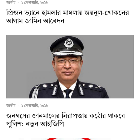
জাতীয়
·
১ ফেব্রুয়ারি, ২০১৮
প্রিজন ভ্যানে হামলার মামলায় জয়নুল-খোকনের
আগাম জামিন আবেদন
জাতীয়
·
১ ফেব্রুয়ারি, ২০১৮
জনগণের জানমালের নিরাপত্তায় কঠোর থাকবে
পুলিশ: নতুন আইজিপি