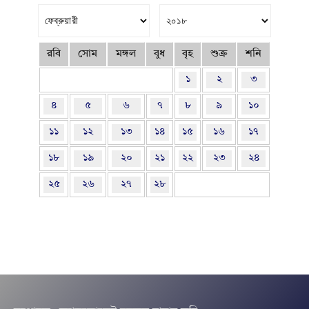
রবি
সোম
মঙ্গল
বুধ
বৃহ
শুক্র
শনি
১
২
৩
৪
৫
৬
৭
৮
৯
১০
১১
১২
১৩
১৪
১৫
১৬
১৭
১৮
১৯
২০
২১
২২
২৩
২৪
২৫
২৬
২৭
২৮