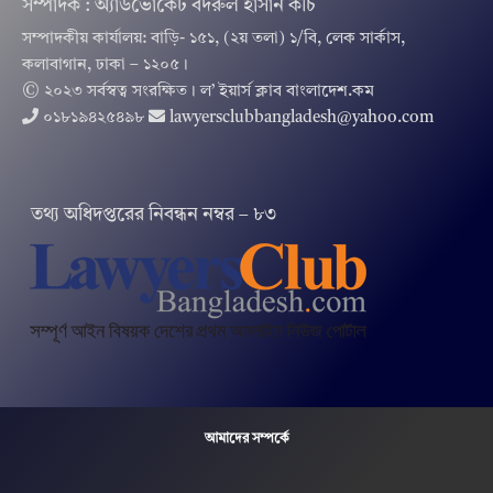
সম্পাদক : অ্যাডভোকেট বদরুল হাসান কচি
সম্পাদকীয় কার্যালয়: বাড়ি- ১৫১, (২য় তলা) ১/বি, লেক সার্কাস,
কলাবাগান, ঢাকা – ১২০৫।
© ২০২৩ সর্বস্বত্ব সংরক্ষিত । ল’ ইয়ার্স ক্লাব বাংলাদেশ.কম
০১৮১৯৪২৫৪৯৮
lawyersclubbangladesh@yahoo.com
তথ‌্য অ‌ধিদপ্ত‌রের নিবন্ধন নম্বর – ৮৩
আমাদের সম্পর্কে