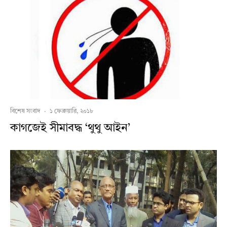
বিশেষ সংবাদ
·
১ ফেব্রুয়ারি, ২০১৮
কাগজেই সীমাবদ্ধ ‘থুথু আইন’