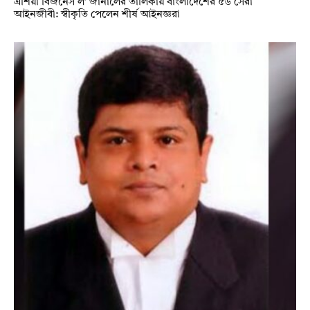
এশিয়া বিজনেস ল’ জার্নালের তালিকায় বাংলাদেশের ৫৬ সেরা
আইনজীবী: স্বীকৃতি পেলেন শীর্ষ আইনজ্ঞরা