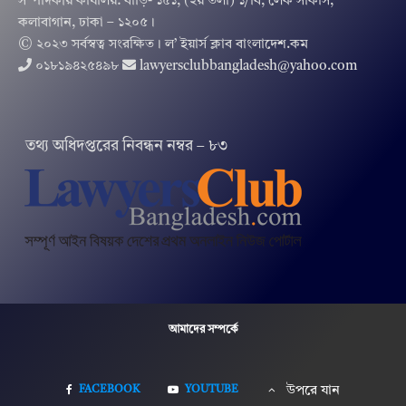
সম্পাদকীয় কার্যালয়: বাড়ি- ১৫১, (২য় তলা) ১/বি, লেক সার্কাস,
কলাবাগান, ঢাকা – ১২০৫।
© ২০২৩ সর্বস্বত্ব সংরক্ষিত । ল’ ইয়ার্স ক্লাব বাংলাদেশ.কম
০১৮১৯৪২৫৪৯৮
lawyersclubbangladesh@yahoo.com
তথ‌্য অ‌ধিদপ্ত‌রের নিবন্ধন নম্বর – ৮৩
আমাদের সম্পর্কে
FACEBOOK
YOUTUBE
উপরে যান