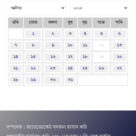
রবি
সোম
মঙ্গল
বুধ
বৃহ
শুক্র
শনি
১
২
৩
৪
৫
৬
৭
৮
৯
১০
১১
১২
১৩
১৪
১৫
১৬
১৭
১৮
১৯
২০
২১
২২
২৩
২৪
২৫
২৬
২৭
২৮
২৯
৩০
৩১
সম্পাদক : অ্যাডভোকেট বদরুল হাসান কচি