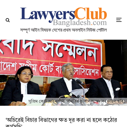
সুপ্রিম কোর্ট আইনজীবী সমিতির সংবাদ সম্মেলন (ফাইল ছবি)
‘অচিরেই বিচার বিভাগের ক্ষত দূর করা না হলে কঠোর