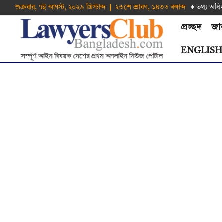
শুক্রবার, ৭ই আগস্ট, ২০২৬ খ্রিস্টাব্দ ❙ ২৩শে শ্রাবণ, ১৪৩৩ বঙ্গাব্দ
♦ তথ‌্য অ‌ধি
প্রচ্ছদ
জা
ENGLIS