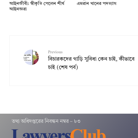
আইনজীবী: স্বীকৃতি পেলেন শীর্ষ
এমরান খানের পদত্যাগ
আইনজ্ঞরা
Previous
বিচারকদের গাড়ি সুবিধা কেন চাই, কীভাবে
চাই (শেষ পর্ব)
তথ‌্য অ‌ধিদপ্ত‌রের নিবন্ধন নম্বর – ৮৩