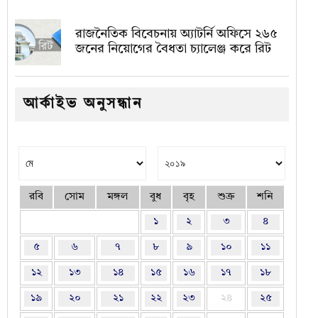
রাজনৈতিক বিবেচনায় অ‍্যাটর্নি অফিসে ২৬৫
জনের নিয়োগের বৈধতা চ্যালেঞ্জ করে রিট
আর্কাইভ অনুসন্ধান
রবি
সোম
মঙ্গল
বুধ
বৃহ
শুক্র
শনি
১
২
৩
৪
৫
৬
৭
৮
৯
১০
১১
১২
১৩
১৪
১৫
১৬
১৭
১৮
১৯
২০
২১
২২
২৩
২৪
২৫