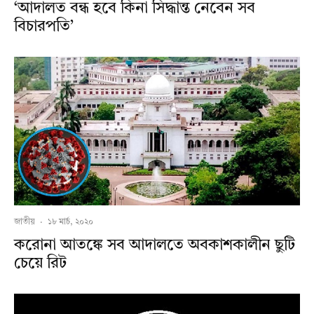
‘আদালত বন্ধ হবে কিনা সিদ্ধান্ত নেবেন সব
বিচারপতি’
জাতীয়
·
১৮ মার্চ, ২০২০
করোনা আতঙ্কে সব আদালতে অবকাশকালীন ছুটি
চেয়ে রিট