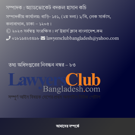
সম্পাদক : অ্যাডভোকেট বদরুল হাসান কচি
সম্পাদকীয় কার্যালয়: বাড়ি- ১৫১, (২য় তলা) ১/বি, লেক সার্কাস,
কলাবাগান, ঢাকা – ১২০৫।
© ২০২৩ সর্বস্বত্ব সংরক্ষিত । ল’ ইয়ার্স ক্লাব বাংলাদেশ.কম
০১৮১৯৪২৫৪৯৮
lawyersclubbangladesh@yahoo.com
তথ‌্য অ‌ধিদপ্ত‌রের নিবন্ধন নম্বর – ৮৩
আমাদের সম্পর্কে