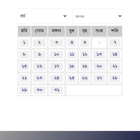
রবি
সোম
মঙ্গল
বুধ
বৃহ
শুক্র
শনি
১
২
৩
৪
৫
৬
৭
৮
৯
১০
১১
১২
১৩
১৪
১৫
১৬
১৭
১৮
১৯
২০
২১
২২
২৩
২৪
২৫
২৬
২৭
২৮
২৯
৩০
৩১