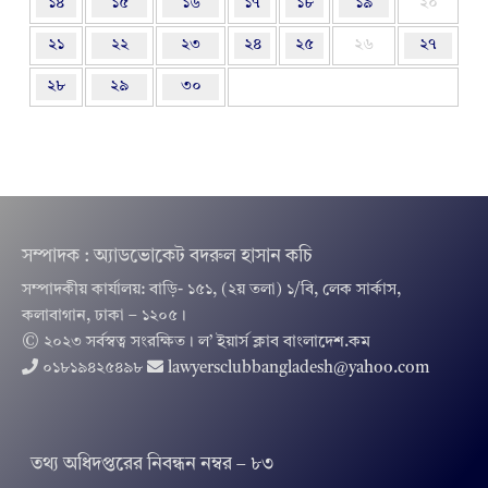
১৪
১৫
১৬
১৭
১৮
১৯
২০
২১
২২
২৩
২৪
২৫
২৬
২৭
২৮
২৯
৩০
সম্পাদক : অ্যাডভোকেট বদরুল হাসান কচি
সম্পাদকীয় কার্যালয়: বাড়ি- ১৫১, (২য় তলা) ১/বি, লেক সার্কাস,
কলাবাগান, ঢাকা – ১২০৫।
© ২০২৩ সর্বস্বত্ব সংরক্ষিত । ল’ ইয়ার্স ক্লাব বাংলাদেশ.কম
০১৮১৯৪২৫৪৯৮
lawyersclubbangladesh@yahoo.com
তথ‌্য অ‌ধিদপ্ত‌রের নিবন্ধন নম্বর – ৮৩