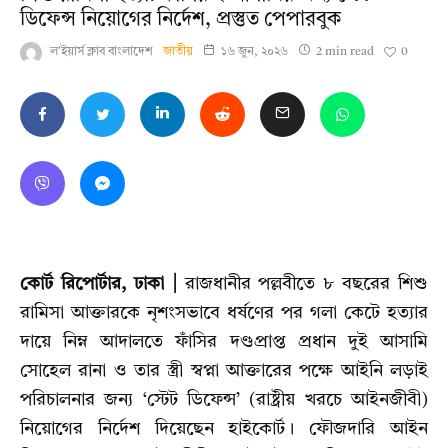
ডিফেন্স নিয়োগের নির্দেশ, প্রস্তুত পেপারবুক
0
ল'ইয়ার্স ক্লাব বাংলাদেশ
জাতীয়
১৬ জুন, ২০২৬
2 min read
কোর্ট রিপোর্টার, ঢাকা |
রাজধানীর পল্লবীতে ৮ বছরের শিশু
রামিসা আক্তারকে নৃশংসভাবে ধর্ষণের পর গলা কেটে হত্যার
দায়ে নিম্ন আদালতে ফাঁসির দণ্ডপ্রাপ্ত প্রধান দুই আসামি
সোহেল রানা ও তার স্ত্রী স্বপ্না আক্তারের পক্ষে আইনি লড়াই
পরিচালনার জন্য ‘স্টেট ডিফেন্স’ (রাষ্ট্রীয় খরচে আইনজীবী)
নিয়োগের নির্দেশ দিয়েছেন হাইকোর্ট। ফৌজদারি আইন