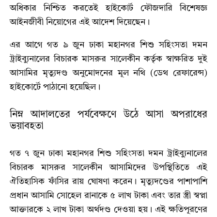
অধিকার নিশ্চিত করতেই হাইকোর্ট ফৌজদারি বিশেষজ্ঞ
আইনজীবী নিয়োগের এই আদেশ দিয়েছেন।
এর আগে গত ৯ জুন ঢাকা মহানগর শিশু সহিংসতা দমন
ট্রাইব্যুনালের বিচারক মাসরুর সালেকীন কর্তৃক স্বাক্ষরিত দুই
আসামির মৃত্যুদণ্ড অনুমোদনের মূল নথি (ডেথ রেফারেন্স)
হাইকোর্টে পাঠানো হয়েছিল।
নিম্ন আদালতের পর্যবেক্ষণে উঠে আসা অপরাধের
ভয়াবহতা
গত ৭ জুন ঢাকা মহানগর শিশু সহিংসতা দমন ট্রাইব্যুনালের
বিচারক মাসরুর সালেকীন আসামিদের উপস্থিতিতে এই
ঐতিহাসিক ফাঁসির রায় ঘোষণা করেন। মৃত্যুদণ্ডের পাশাপাশি
প্রধান আসামি সোহেল রানাকে ৫ লাখ টাকা এবং তার স্ত্রী স্বপ্না
আক্তারকে ২ লাখ টাকা অর্থদণ্ড দেওয়া হয়। এই ক্ষতিপূরণের