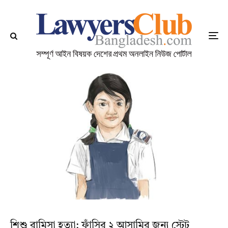
শিশু রামিসা হত্যা: ফাঁসির ২ আসামির জন্য স্টেট