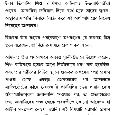
টাকা ভিকটিম শিশু রামিসার আইনগত উত্তরাধিকারীরা
পাবেন। আসামিরা জরিমানা দিতে ব্যর্থ হলে তাদের স্থাবর-
অস্থাবর সম্পত্তি নিলামে বিক্রি করে এই অর্থ আদায়ের নির্দেশ
দিয়েছেন আদালত।
বিচারক তাঁর রায়ের পর্যবেক্ষণে অপরাধের যে ভয়াবহ চিত্র
তুলে ধরেছেন,
তা নিচে ক্রমান্বয়ে প্রকাশ করা হলো:
আদালত তাঁর পর্যবেক্ষণে অত্যন্ত সুনির্দিষ্টভাবে উল্লেখ করেন,
শিশু রামিসাকে হত্যার আগে নির্মমভাবে ধর্ষণ করা হয়েছিল
এবং তার শরীরের বিভিন্ন স্থানে গুরুতর জখমের স্পষ্ট প্রমাণ
পাওয়া গেছে। এছাড়া,
গ্রেফতারের পর আদালতে
ম্যাজিস্ট্রেটের কাছে ফৌজদারি কার্যবিধির ১৬৪ ধারায় দোষ
স্বীকারোক্তিমূলক জবানবন্দি দেওয়ার পর,
তা প্রত্যাহারের
জন্য আসামিদের পক্ষ থেকে পরবর্তীতে কোনো আবেদন বা
আইনি পদক্ষেপ নেওয়া হয়নি। এই বিষয়টি সরাসরি প্রমাণ