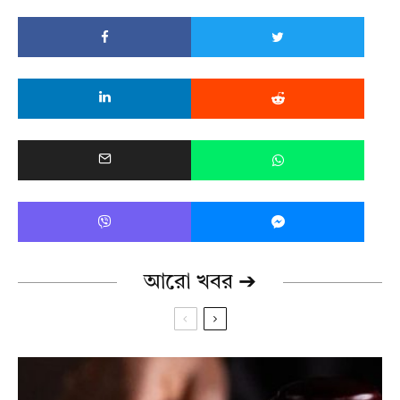
আরো খবর ➔