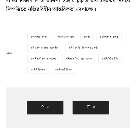
বিচার বিভাগ শিশু রামিসা হত্যার চূড়ান্ত রায় দ্রুততম সময়ে
নিষ্পত্তিতে নজিরবিহীন আন্তরিকতা দেখাচ্ছে।
আদালত সংবাদ
ডেথ রেফারেন্স
ঢাকা
পেপারবুক প্রস্তুত
বিচারক মাসরুর সালেকীন
বিচারপতি ভীষ্মদেব চক্রবর্তী
TAGS
ল'ইয়ার্স ক্লাব বাংলাদেশ
শিশু রামিসা হত্যা মামলা
সলিসিটর উইং
স্টেট ডিফেন্স
হাইকোর্ট বিভাগ
0
0