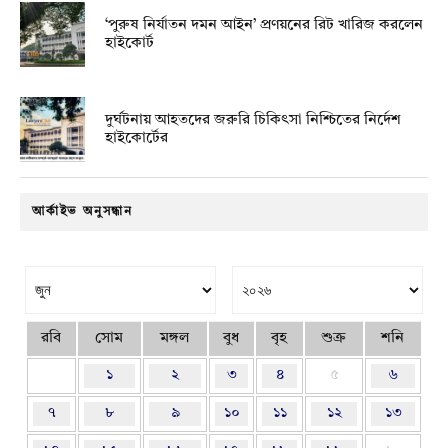
‘পুরুষ নির্যাতন দমন আইন’ প্রণয়নের রিট খারিজ করলেন
হাইকোর্ট
দুর্ঘটনায় আহতদের জরুরি চিকিৎসা নিশ্চিতের নির্দেশ
হাইকোর্টের
আর্কাইভ অনুসন্ধান
রবি
সোম
মঙ্গল
বুধ
বৃহ
শুক্র
শনি
১
২
৩
৪
৫
৬
৭
৮
৯
১০
১১
১২
১৩