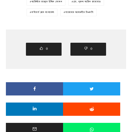
ব্যারিস্টার মাহবুব উদ্দিন খোকন
মো. নুরুল আমিন জামায়াত
ল'ইয়ার্স ক্লাব বাংলাদেশ
সারোয়ার আলমগীর বিএনপি
0
0