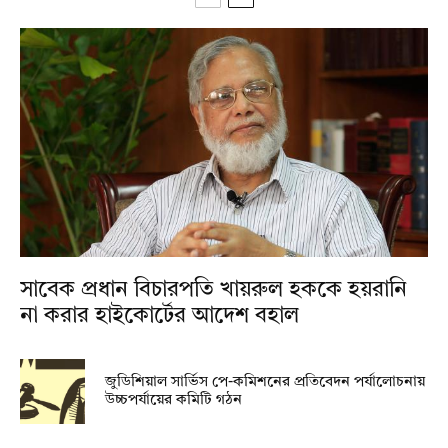
সাবেক প্রধান বিচারপতি খায়রুল হককে হয়রানি
না করার হাইকোর্টের আদেশ বহাল
জুডিশিয়াল সার্ভিস পে-কমিশনের প্রতিবেদন পর্যালোচনায়
উচ্চপর্যায়ের কমিটি গঠন