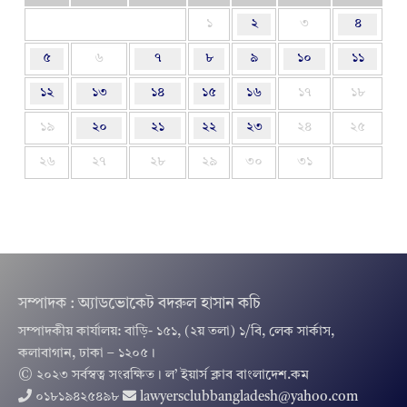
১
২
৩
৪
৫
৬
৭
৮
৯
১০
১১
১২
১৩
১৪
১৫
১৬
১৭
১৮
১৯
২০
২১
২২
২৩
২৪
২৫
২৬
২৭
২৮
২৯
৩০
৩১
সম্পাদক : অ্যাডভোকেট বদরুল হাসান কচি
সম্পাদকীয় কার্যালয়: বাড়ি- ১৫১, (২য় তলা) ১/বি, লেক সার্কাস,
কলাবাগান, ঢাকা – ১২০৫।
© ২০২৩ সর্বস্বত্ব সংরক্ষিত । ল’ ইয়ার্স ক্লাব বাংলাদেশ.কম
০১৮১৯৪২৫৪৯৮
lawyersclubbangladesh@yahoo.com