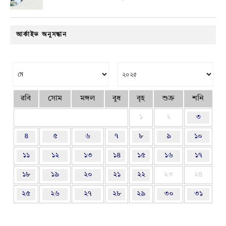
আর্কাইভ অনুসন্ধান
রবি
সোম
মঙ্গল
বুধ
বৃহ
শুক্র
শনি
১
২
৩
৪
৫
৬
৭
৮
৯
১০
১১
১২
১৩
১৪
১৫
১৬
১৭
১৮
১৯
২০
২১
২২
২৩
২৪
২৫
২৬
২৭
২৮
২৯
৩০
৩১