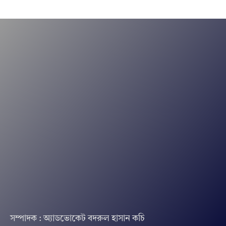
সম্পাদক : অ্যাডভোকেট বদরুল হাসান কচি