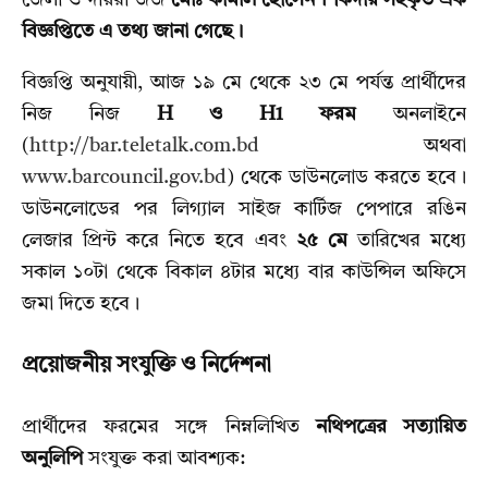
জেলা ও দায়রা জজ
মোঃ কামাল হোসেন শিকদার সইকৃত এক
বিজ্ঞপ্তিতে এ তথ্য জানা গেছে।
বিজ্ঞপ্তি অনুযায়ী, আজ ১৯ মে থেকে ২৩ মে পর্যন্ত প্রার্থীদের
নিজ নিজ
H ও H1 ফরম
অনলাইনে
(
http://bar.teletalk.com.bd
অথবা
www.barcouncil.gov.bd
) থেকে ডাউনলোড করতে হবে।
ডাউনলোডের পর লিগ্যাল সাইজ কার্টিজ পেপারে রঙিন
লেজার প্রিন্ট করে নিতে হবে এবং
২৫ মে
তারিখের মধ্যে
সকাল ১০টা থেকে বিকাল ৪টার মধ্যে বার কাউন্সিল অফিসে
জমা দিতে হবে।
প্রয়োজনীয় সংযুক্তি ও নির্দেশনা
প্রার্থীদের ফরমের সঙ্গে নিম্নলিখিত
নথিপত্রের সত্যায়িত
অনুলিপি
সংযুক্ত করা আবশ্যক: