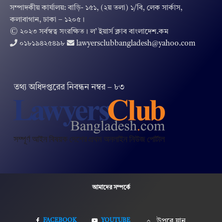
সম্পাদকীয় কার্যালয়: বাড়ি- ১৫১, (২য় তলা) ১/বি, লেক সার্কাস,
কলাবাগান, ঢাকা – ১২০৫।
© ২০২৩ সর্বস্বত্ব সংরক্ষিত । ল’ ইয়ার্স ক্লাব বাংলাদেশ.কম
০১৮১৯৪২৫৪৯৮
lawyersclubbangladesh@yahoo.com
তথ‌্য অ‌ধিদপ্ত‌রের নিবন্ধন নম্বর – ৮৩
আমাদের সম্পর্কে
FACEBOOK
YOUTUBE
উপরে যান