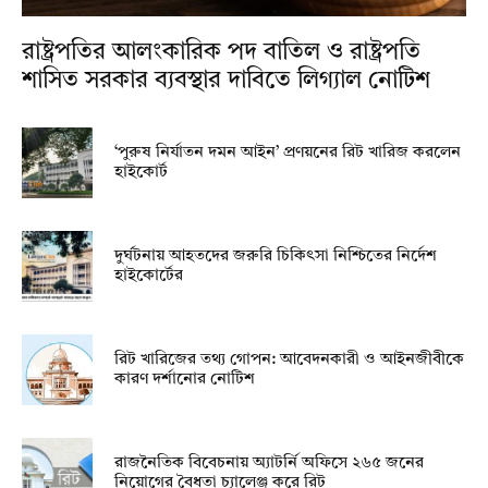
রাষ্ট্রপতির আলংকারিক পদ বাতিল ও রাষ্ট্রপতি
শাসিত সরকার ব্যবস্থার দাবিতে লিগ্যাল নোটিশ
‘পুরুষ নির্যাতন দমন আইন’ প্রণয়নের রিট খারিজ করলেন
হাইকোর্ট
দুর্ঘটনায় আহতদের জরুরি চিকিৎসা নিশ্চিতের নির্দেশ
হাইকোর্টের
রিট খারিজের তথ্য গোপন: আবেদনকারী ও আইনজীবীকে
কারণ দর্শানোর নোটিশ
রাজনৈতিক বিবেচনায় অ‍্যাটর্নি অফিসে ২৬৫ জনের
নিয়োগের বৈধতা চ্যালেঞ্জ করে রিট