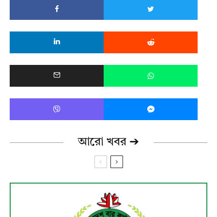
আরো খবর ➔