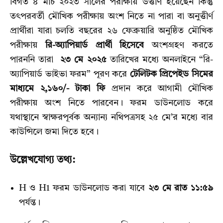
বিগত ৪ মার্চ ২০২৩ সালের পরীক্ষায় উত্তীর্ণ হয়েছেন কিন্তু
তৎপরবর্তী মৌখিক পরীক্ষায় অংশ নিতে না পারা বা অনুত্তীর্ণ
প্রার্থীরা যারা চলতি বছরের ২৬ ফেব্রুয়ারি অনুষ্ঠিত মৌখিক
পরীক্ষায়
রি-অ্যাপিয়ার্ড প্রার্থী হিসেবে
অংশগ্রহণ করতে
পারননি তারা
২৩ মে ২০২৫
তারিখের মধ্যে অনলাইনে “রি-
অ্যাপিয়ার্ড ভাইভা ফরম” পূরণ করে
টেলিটক প্রিপেইড সিমের
মাধ্যমে ২,১৬০/- টাকা ফি
প্রদান করে আগামী মৌখিক
পরীক্ষায় অংশ নিতে পারবেন। ফরম ডাউনলোড করে
যথাস্থানে স্বাক্ষরপূর্বক অন্যান্য নথিপত্রসহ ২৫ মে’র মধ্যে বার
কাউন্সিলে জমা দিতে হবে।
উল্লেখযোগ্য তথ্য:
H ও H1 ফরম ডাউনলোড করা যাবে
২৩ মে রাত ১১:৫৯
পর্যন্ত।