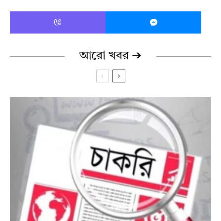
আরো খবর ➔