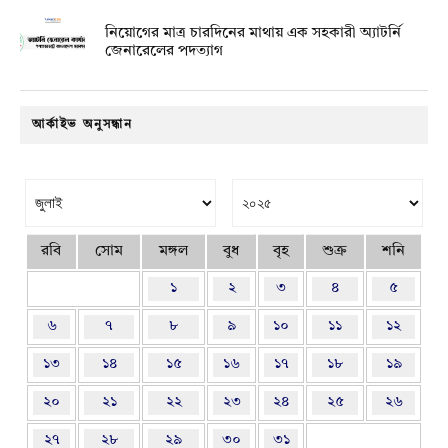
নিয়োগের মাত্র চারদিনের মাথায় এক সহকারী অ্যাটর্নি
জেনারেলের পদত্যাগ
আর্কাইভ অনুসন্ধান
রবি
সোম
মঙ্গল
বুধ
বৃহ
শুক্র
শনি
১
২
৩
৪
৫
৬
৭
৮
৯
১০
১১
১২
১৩
১৪
১৫
১৬
১৭
১৮
১৯
২০
২১
২২
২৩
২৪
২৫
২৬
২৭
২৮
২৯
৩০
৩১