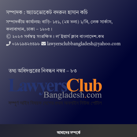
সম্পাদক : অ্যাডভোকেট বদরুল হাসান কচি
সম্পাদকীয় কার্যালয়: বাড়ি- ১৫১, (২য় তলা) ১/বি, লেক সার্কাস,
কলাবাগান, ঢাকা – ১২০৫।
© ২০২৩ সর্বস্বত্ব সংরক্ষিত । ল’ ইয়ার্স ক্লাব বাংলাদেশ.কম
০১৮১৯৪২৫৪৯৮
lawyersclubbangladesh@yahoo.com
তথ‌্য অ‌ধিদপ্ত‌রের নিবন্ধন নম্বর – ৮৩
আমাদের সম্পর্কে