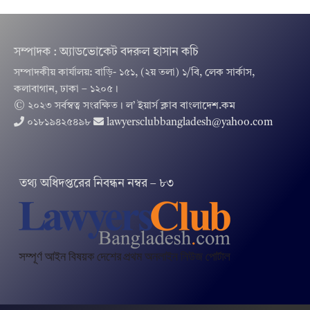
সম্পাদক : অ্যাডভোকেট বদরুল হাসান কচি
সম্পাদকীয় কার্যালয়: বাড়ি- ১৫১, (২য় তলা) ১/বি, লেক সার্কাস,
কলাবাগান, ঢাকা – ১২০৫।
© ২০২৩ সর্বস্বত্ব সংরক্ষিত । ল’ ইয়ার্স ক্লাব বাংলাদেশ.কম
০১৮১৯৪২৫৪৯৮
lawyersclubbangladesh@yahoo.com
তথ‌্য অ‌ধিদপ্ত‌রের নিবন্ধন নম্বর – ৮৩