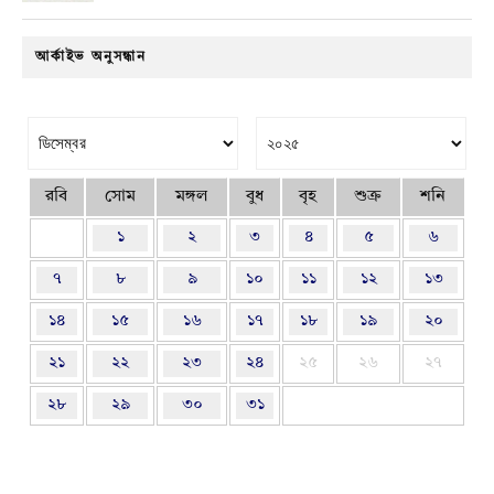
আর্কাইভ অনুসন্ধান
রবি
সোম
মঙ্গল
বুধ
বৃহ
শুক্র
শনি
১
২
৩
৪
৫
৬
৭
৮
৯
১০
১১
১২
১৩
১৪
১৫
১৬
১৭
১৮
১৯
২০
২১
২২
২৩
২৪
২৫
২৬
২৭
২৮
২৯
৩০
৩১