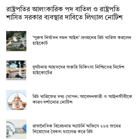
রাষ্ট্রপতির আলংকারিক পদ বাতিল ও রাষ্ট্রপতি
শাসিত সরকার ব্যবস্থার দাবিতে লিগ্যাল নোটিশ
‘পুরুষ নির্যাতন দমন আইন’ প্রণয়নের রিট খারিজ করলেন
হাইকোর্ট
দুর্ঘটনায় আহতদের জরুরি চিকিৎসা নিশ্চিতের নির্দেশ
হাইকোর্টের
রিট খারিজের তথ্য গোপন: আবেদনকারী ও আইনজীবীকে
কারণ দর্শানোর নোটিশ
রাজনৈতিক বিবেচনায় অ‍্যাটর্নি অফিসে ২৬৫ জনের
নিয়োগের বৈধতা চ্যালেঞ্জ করে রিট