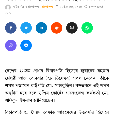
ল'ইয়ার্স ক্লাব বাংলাদেশ
বাংলাদেশ
২৮ ডিসেম্বর, ২০২৫
1 min read
0
দেশের ২৬তম প্রধান বিচারপতি হিসেবে জুবায়ের রহমান
চৌধুরী আজ রোববার (২৮ ডিসেম্বর) শপথ নেবেন। তাঁকে
শপথ পড়াবেন রাষ্ট্রপতি মো. সাহাবুদ্দিন। বঙ্গভবনে এই শপথ
অনুষ্ঠান হবে বলে সুপ্রিম কোর্টের গণসংযোগ কর্মকর্তা মো.
শফিকুল ইসলাম জানিয়েছেন।
বিচারপতি ড. সৈয়দ রেফাত আহমেদের উত্তরসূরি হিসেবে