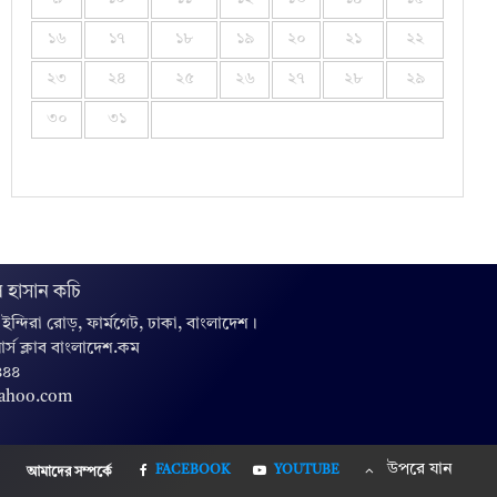
১৬
১৭
১৮
১৯
২০
২১
২২
২৩
২৪
২৫
২৬
২৭
২৮
২৯
৩০
৩১
 হাসান কচি
, ইন্দিরা রোড়, ফার্মগেট, ঢাকা, বাংলাদেশ।
়ার্স ক্লাব বাংলাদেশ.কম
৪৪৪
yahoo.com
উপরে যান
FACEBOOK
YOUTUBE
আমাদের সম্পর্কে