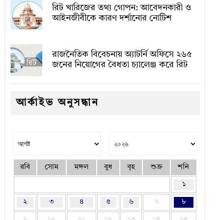
রিট খারিজের তথ্য গোপন: আবেদনকারী ও
আইনজীবীকে কারণ দর্শানোর নোটিশ
রাজনৈতিক বিবেচনায় অ‍্যাটর্নি অফিসে ২৬৫
জনের নিয়োগের বৈধতা চ্যালেঞ্জ করে রিট
আর্কাইভ অনুসন্ধান
রবি
সোম
মঙ্গল
বুধ
বৃহ
শুক্র
শনি
১
২
৩
৪
৫
৬
৭
৮
৯
১০
১১
১২
১৩
১৪
১৫