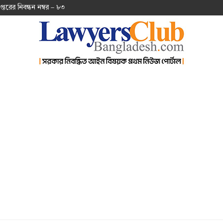
প্ত‌রের নিবন্ধন নম্বর – ৮৩