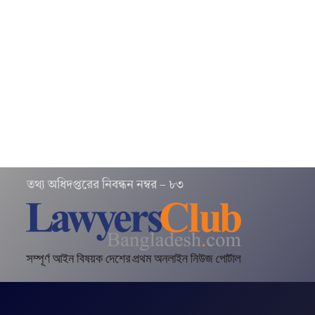
তথ‌্য অ‌ধিদপ্ত‌রের নিবন্ধন নম্বর – ৮৩