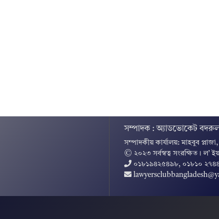
সম্পাদক : অ্যাডভোকেট বদরুল
সম্পাদকীয় কার্যালয়: মাহবুব প্লাজা
© ২০২৩ সর্বস্বত্ব সংরক্ষিত । ল’ ইয
০১৮১৯৪২৫৪৯৮, ০১৮১০ ২৭৪
lawyersclubbangladesh@