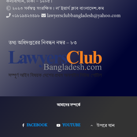
কলাবাগান, ঢাকা – ১২০৫।
© ২০২৩ সর্বস্বত্ব সংরক্ষিত । ল’ ইয়ার্স ক্লাব বাংলাদেশ.কম
০১৮১৯৪২৫৪৯৮
lawyersclubbangladesh@yahoo.com
তথ‌্য অ‌ধিদপ্ত‌রের নিবন্ধন নম্বর – ৮৩
আমাদের সম্পর্কে
FACEBOOK
YOUTUBE
উপরে যান