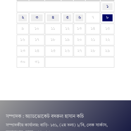
১
২
৩
৪
৫
৬
৭
৮
৯
১০
১১
১২
১৩
১৪
১৫
১৬
১৭
১৮
১৯
২০
২১
২২
২৩
২৪
২৫
২৬
২৭
২৮
২৯
৩০
৩১
সম্পাদক : অ্যাডভোকেট বদরুল হাসান কচি
সম্পাদকীয় কার্যালয়: বাড়ি- ১৫১, (২য় তলা) ১/বি, লেক সার্কাস,