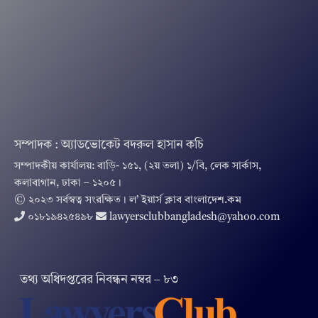
সম্পাদক : অ্যাডভোকেট বদরুল হাসান কচি
সম্পাদকীয় কার্যালয়: বাড়ি- ১৫১, (২য় তলা) ১/বি, লেক সার্কাস,
কলাবাগান, ঢাকা – ১২০৫।
© ২০২৩ সর্বস্বত্ব সংরক্ষিত । ল’ ইয়ার্স ক্লাব বাংলাদেশ.কম
০১৮১৯৪২৫৪৯৮
lawyersclubbangladesh@yahoo.com
তথ‌্য অ‌ধিদপ্ত‌রের নিবন্ধন নম্বর – ৮৩