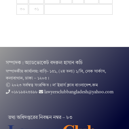
৩০
৩১
সম্পাদক : অ্যাডভোকেট বদরুল হাসান কচি
সম্পাদকীয় কার্যালয়: বাড়ি- ১৫১, (২য় তলা) ১/বি, লেক সার্কাস,
কলাবাগান, ঢাকা – ১২০৫।
© ২০২৩ সর্বস্বত্ব সংরক্ষিত । ল’ ইয়ার্স ক্লাব বাংলাদেশ.কম
০১৮১৯৪২৫৪৯৮
lawyersclubbangladesh@yahoo.com
তথ‌্য অ‌ধিদপ্ত‌রের নিবন্ধন নম্বর – ৮৩