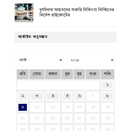
দুর্ঘটনায় আহতদের জরুরি চিকিৎসা নিশ্চিতের
নির্দেশ হাইকোর্টের
আর্কাইভ অনুসন্ধান
রবি
সোম
মঙ্গল
বুধ
বৃহ
শুক্র
শনি
১
২
৩
৪
৫
৬
৭
৮
৯
১০
১১
১২
১৩
১৪
১৫
১৬
১৭
১৮
১৯
২০
২১
২২
২৩
২৪
২৫
২৬
২৭
২৮
২৯