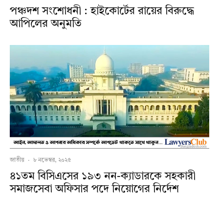
পঞ্চদশ সংশোধনী : হাইকোর্টের রায়ের বিরুদ্ধে
আপিলের অনুমতি
জাতীয়
·
৮ নভেম্বর, ২০২৫
৪১তম বিসিএসের ১৯৩ নন-ক্যাডারকে সহকারী
সমাজসেবা অফিসার পদে নিয়োগের নির্দেশ