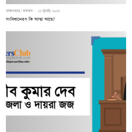
সাক্ষাৎকার / মতামত
·
১১ জুলাই, ২০২৬
সংবিধানেরও কি আত্মা আছে?