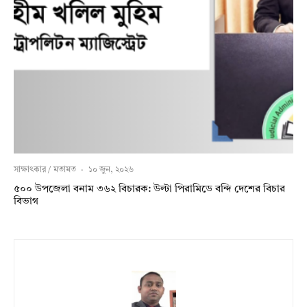
সাক্ষাৎকার / মতামত
·
১০ জুন, ২০২৬
৫০০ উপজেলা বনাম ৩৬২ বিচারক: উল্টা পিরামিডে বন্দি দেশের বিচার
বিভাগ