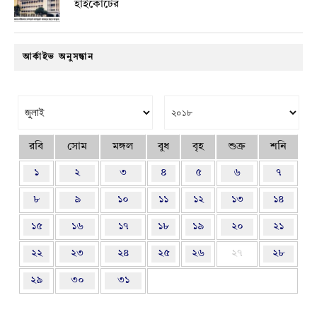
হাইকোর্টের
আর্কাইভ অনুসন্ধান
রবি
সোম
মঙ্গল
বুধ
বৃহ
শুক্র
শনি
১
২
৩
৪
৫
৬
৭
৮
৯
১০
১১
১২
১৩
১৪
১৫
১৬
১৭
১৮
১৯
২০
২১
২২
২৩
২৪
২৫
২৬
২৭
২৮
২৯
৩০
৩১