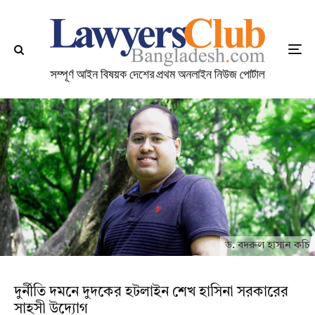
ড. বদরুল হাসান কচি
দুর্নীতি দমনে দুদকের হটলাইন শেখ হাসিনা সরকারের
সাহসী উদ্যোগ