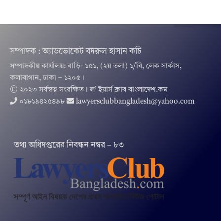
সম্পাদক : অ্যাডভোকেট বদরুল হাসান কচি
সম্পাদকীয় কার্যালয়: বাড়ি- ১৫১, (২য় তলা) ১/বি, লেক সার্কাস,
কলাবাগান, ঢাকা – ১২০৫।
© ২০২৩ সর্বস্বত্ব সংরক্ষিত । ল’ ইয়ার্স ক্লাব বাংলাদেশ.কম
০১৮১৯৪২৫৪৯৮
lawyersclubbangladesh@yahoo.com
তথ‌্য অ‌ধিদপ্ত‌রের নিবন্ধন নম্বর – ৮৩