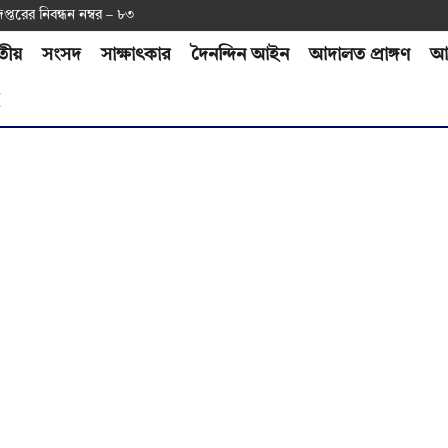
দপ্ত‌রের নিবন্ধন নম্বর – ৮৩
তীয়
সংসদ
সাক্ষাৎকার
দৈনন্দিন আইন
আদালত প্রাঙ্গণ
আর
H