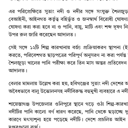
এর পরিপ্রেক্ষিতে সুতাং নদী ও নদীর সঙ্গে সংযুক্ত শৈলজু
বেআইনী, আইনগত কর্তৃত্ব বহির্ভূত ও জনস্বার্থ বিরোধী ঘোষ
ঘোষণা করা করা হবে না ও পানি, বায়ু, মাটি এবং শব্দ দূষণ নিয়
উপর রুল জারি করেছেন আদালত।
সেই সঙ্গে ১২টি শিল্প কারখানায় বর্জ্য প্রক্রিয়াকরণ স্থাপনা (
করতে, পরিবেশগত ছাড়পত্রের পরিপূর্ণ অনুসরণ না করা পর্যন্ত ছ
শৈলজুড়া খালের পানি পরীক্ষা করে তিন মাস অন্তর প্রতিবেদন
আদালত।
বেলার মামলায় উল্লেখ করা হয়, হবিগঞ্জের সুতাং নদী দেশের 
অবৈধভাবে বালু উত্তোলনসহ নদীবিরুদ্ধ বহুমুখী ব্যবহারে এ নদী
শায়েস্তাগঞ্জ উপজেলার ওলিপুরে স্থানে গড়ে ওঠা শিল্প-কারখানা
নদীটির পানি কালো বর্ণ ধারণ করেছে, পানি থেকে ছড়াচ্ছে দ
কারণে মৎস্যশূন্য হয়ে পড়েছে নদীটি। দেশে প্রচলিত আইন অন
দপ্তরগুলো ব্যর্থ।