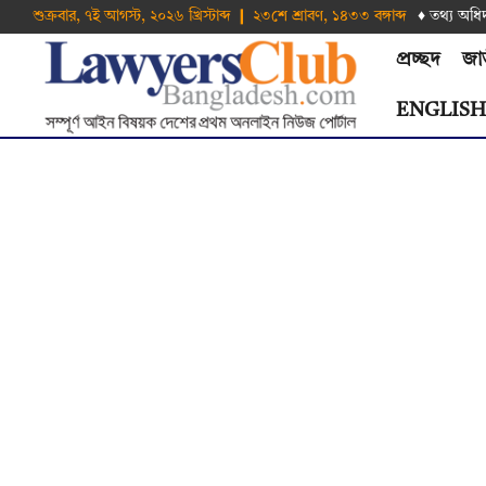
শুক্রবার, ৭ই আগস্ট, ২০২৬ খ্রিস্টাব্দ ❙ ২৩শে শ্রাবণ, ১৪৩৩ বঙ্গাব্দ
♦ তথ‌্য অ‌ধি
প্রচ্ছদ
জা
ENGLIS