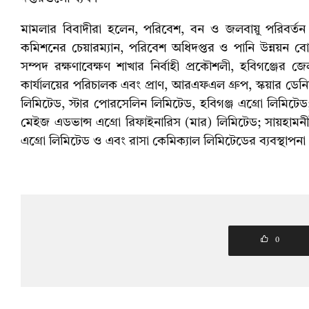
মামলার বিবাদীরা হলেন, পরিবেশ, বন ও জলবায়ু পরিবর্তন মন
কমিশনের চেয়ারম্যান, পরিবেশ অধিদপ্তর ও পানি উন্নয়ন বো
সম্পদ রক্ষণাবেক্ষণ শাখার নির্বাহী প্রকৌশলী, হবিগঞ্জের 
কার্যালয়ের পরিচালক এবং প্রাণ, আরএফএল গ্রুপ, স্কয়ার ডে
লিমিটেড, স্টার পোরসেলিন লিমিটেড, হবিগঞ্জ এগ্রো লিমিটেড; 
মেইজ এডভান্স এগ্রো রিফাইনারিস (মার) লিমিটেড; সায়হামনী
এগ্রো লিমিটেড ও এবং রাসা কেমিক্যাল লিমিটেডের ব্যবস্থাপন
0