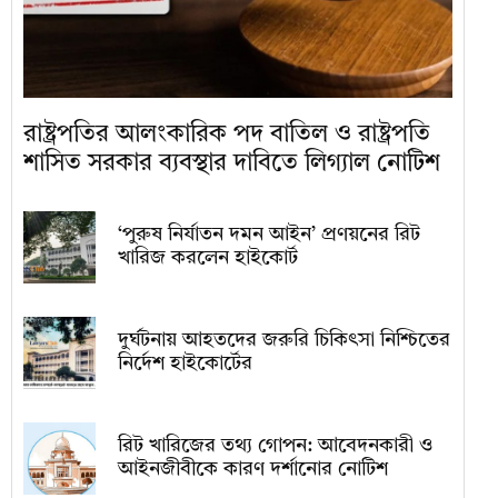
রাষ্ট্রপতির আলংকারিক পদ বাতিল ও রাষ্ট্রপতি
শাসিত সরকার ব্যবস্থার দাবিতে লিগ্যাল নোটিশ
‘পুরুষ নির্যাতন দমন আইন’ প্রণয়নের রিট
খারিজ করলেন হাইকোর্ট
দুর্ঘটনায় আহতদের জরুরি চিকিৎসা নিশ্চিতের
নির্দেশ হাইকোর্টের
রিট খারিজের তথ্য গোপন: আবেদনকারী ও
আইনজীবীকে কারণ দর্শানোর নোটিশ