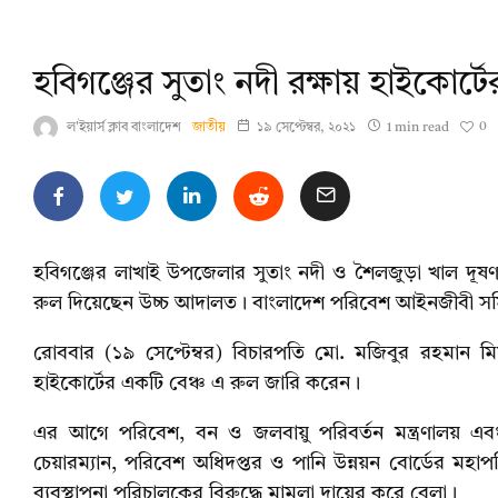
হবিগঞ্জের সুতাং নদী রক্ষায় হাইকোর্ট
0
ল'ইয়ার্স ক্লাব বাংলাদেশ
জাতীয়
১৯ সেপ্টেম্বর, ২০২১
1 min read
হবিগঞ্জের লাখাই উপজেলার সুতাং নদী ও শৈলজুড়া খাল দূ
রুল দিয়েছেন উচ্চ আদালত। বাংলাদেশ পরিবেশ আইনজীবী সমিত
রোববার (১৯ সেপ্টেম্বর) বিচারপতি মো. মজিবুর রহমান ম
হাইকোর্টের একটি বেঞ্চ এ রুল জারি করেন।
এর আগে পরিবেশ, বন ও জলবায়ু পরিবর্তন মন্ত্রণালয় এবং 
চেয়ারম্যান, পরিবেশ অধিদপ্তর ও পানি উন্নয়ন বোর্ডের মহাপর
ব্যবস্থাপনা পরিচালকের বিরুদ্ধে মামলা দায়ের করে বেলা।