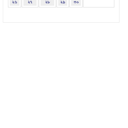
২৬
২৭
২৮
২৯
৩০