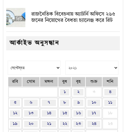
রাজনৈতিক বিবেচনায় অ‍্যাটর্নি অফিসে ২৬৫
জনের নিয়োগের বৈধতা চ্যালেঞ্জ করে রিট
আর্কাইভ অনুসন্ধান
রবি
সোম
মঙ্গল
বুধ
বৃহ
শুক্র
শনি
১
২
৩
৪
৫
৬
৭
৮
৯
১০
১১
১২
১৩
১৪
১৫
১৬
১৭
১৮
১৯
২০
২১
২২
২৩
২৪
২৫