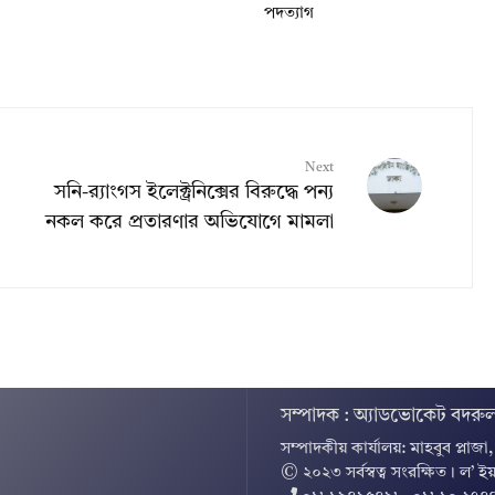
পদত্যাগ
Next
সনি-র‌্যাংগস ইলেক্ট্রনিক্সের বিরুদ্ধে পন্য
নকল করে প্রতারণার অভিযোগে মামলা
সম্পাদক : অ্যাডভোকেট বদরুল
সম্পাদকীয় কার্যালয়: মাহবুব প্লাজা
© ২০২৩ সর্বস্বত্ব সংরক্ষিত । ল’ ইয