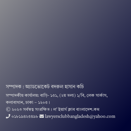
সম্পাদক : অ্যাডভোকেট বদরুল হাসান কচি
সম্পাদকীয় কার্যালয়: বাড়ি- ১৫১, (২য় তলা) ১/বি, লেক সার্কাস,
কলাবাগান, ঢাকা – ১২০৫।
© ২০২৩ সর্বস্বত্ব সংরক্ষিত । ল’ ইয়ার্স ক্লাব বাংলাদেশ.কম
০১৮১৯৪২৫৪৯৮
lawyersclubbangladesh@yahoo.com