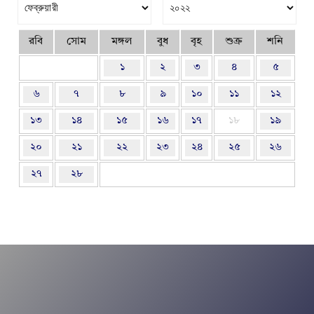
রবি
সোম
মঙ্গল
বুধ
বৃহ
শুক্র
শনি
১
২
৩
৪
৫
৬
৭
৮
৯
১০
১১
১২
১৩
১৪
১৫
১৬
১৭
১৮
১৯
২০
২১
২২
২৩
২৪
২৫
২৬
২৭
২৮