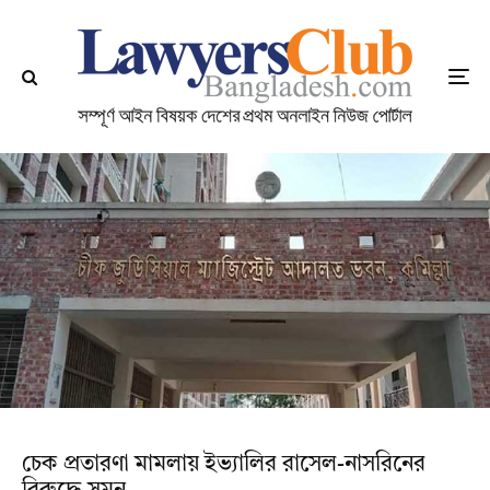
চেক প্রতারণা মামলায় ইভ্যালির রাসেল-নাসরিনের