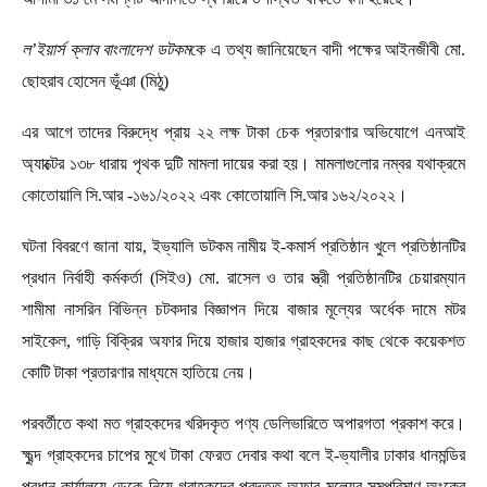
ল’ইয়ার্স ক্লাব বাংলাদেশ ডটকম
কে এ তথ্য জানিয়েছেন বাদী পক্ষের আইনজীবী
মো.
ছোহরাব হোসেন ভূঁঞা (মিঠু)
এর আগে তাদের বিরুদ্ধে প্রায় ২২ লক্ষ টাকা চেক প্রতারণার অভিযোগে এনআই
অ্যাক্টের ১৩৮ ধারায় পৃথক দুটি মামলা দায়ের করা হয়। মামলাগুলোর নম্বর যথাক্রমে
কোতোয়ালি সি.আর -১৬১/২০২২ এবং কোতোয়ালি সি.আর ১৬২/২০২২।
ঘটনা বিবরণে জানা যায়, ইভ্যালি ডটকম নামীয় ই-কমার্স প্রতিষ্ঠান খুলে প্রতিষ্ঠানটির
প্রধান নির্বাহী কর্মকর্তা (সিইও) মো. রাসেল ও তার স্ত্রী প্রতিষ্ঠানটির চেয়ারম্যান
শামীমা নাসরিন বিভিন্ন চটকদার বিজ্ঞাপন দিয়ে বাজার মূল্যের অর্ধেক দামে মটর
সাইকেল, গাড়ি বিক্রির অফার দিয়ে হাজার হাজার গ্রাহকদের কাছ থেকে কয়েকশত
কোটি টাকা প্রতারণার মাধ্যমে হাতিয়ে নেয়।
পরবর্তীতে কথা মত গ্রাহকদের খরিদকৃত পণ্য ডেলিভারিতে অপারগতা প্রকাশ করে।
ক্ষুব্দ গ্রাহকদের চাপের মুখে টাকা ফেরত দেবার কথা বলে ই-ভ্যালীর ঢাকার ধানমন্ডির
প্রধান কার্যালয়ে ডেকে নিয়ে গ্রাহকদের প্রদত্ত অফার মূল্যের সমপরিমাণ অংকের