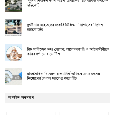
‘পুরুষ নির্যাতন দমন আইন’ প্রণয়নের রিট খারিজ করলেন
হাইকোর্ট
দুর্ঘটনায় আহতদের জরুরি চিকিৎসা নিশ্চিতের নির্দেশ
হাইকোর্টের
রিট খারিজের তথ্য গোপন: আবেদনকারী ও আইনজীবীকে
কারণ দর্শানোর নোটিশ
রাজনৈতিক বিবেচনায় অ‍্যাটর্নি অফিসে ২৬৫ জনের
নিয়োগের বৈধতা চ্যালেঞ্জ করে রিট
আর্কাইভ অনুসন্ধান