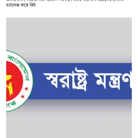
চ্যালেঞ্জ করে রিট