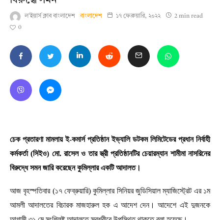
বিরুদ্ধে সমন
ল'ইয়ার্স ক্লাব বাংলাদেশ
বাংলাদেশ
১৭ ফেব্রুয়ারি, ২০২২
2 min read
0
চেক প্রতারণা মামলায় ই-কমার্স প্রতিষ্ঠান ইভ্যালি ডটকম লিমিটেডের প্রধান নির্বাহী
কর্মকর্তা (সিইও) মো. রাসেল ও তার স্ত্রী প্রতিষ্ঠানটির চেয়ারম্যান শামীমা নাসরিনের
বিরুদ্ধে সমন জারি করেছেন কুমিল্লার একটি আদালত।
আজ বৃহস্পতিবার (১৭ ফেব্রুয়ারি) কুমিল্লার সিনিয়র জুডিসিয়াল ম্যাজিস্ট্রেট এর ১ম
আমলী আদালতের বিচারক মাজহারুল হক এ আদেশ দেন। আদেশে এই দুজনকে
আগামী ৩১ মে সংশ্লিষ্ট আদালতে স্বশরীরে উপস্থিত থাকতে বলা হয়েছে।