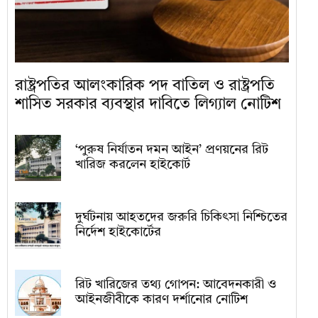
রাষ্ট্রপতির আলংকারিক পদ বাতিল ও রাষ্ট্রপতি
শাসিত সরকার ব্যবস্থার দাবিতে লিগ্যাল নোটিশ
‘পুরুষ নির্যাতন দমন আইন’ প্রণয়নের রিট
খারিজ করলেন হাইকোর্ট
দুর্ঘটনায় আহতদের জরুরি চিকিৎসা নিশ্চিতের
নির্দেশ হাইকোর্টের
রিট খারিজের তথ্য গোপন: আবেদনকারী ও
আইনজীবীকে কারণ দর্শানোর নোটিশ