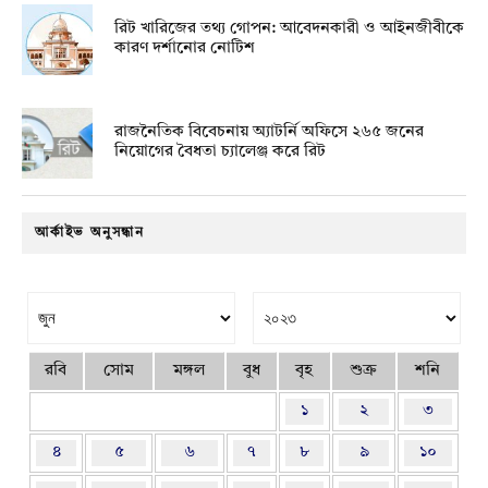
রিট খারিজের তথ্য গোপন: আবেদনকারী ও আইনজীবীকে
কারণ দর্শানোর নোটিশ
রাজনৈতিক বিবেচনায় অ‍্যাটর্নি অফিসে ২৬৫ জনের
নিয়োগের বৈধতা চ্যালেঞ্জ করে রিট
আর্কাইভ অনুসন্ধান
রবি
সোম
মঙ্গল
বুধ
বৃহ
শুক্র
শনি
১
২
৩
৪
৫
৬
৭
৮
৯
১০