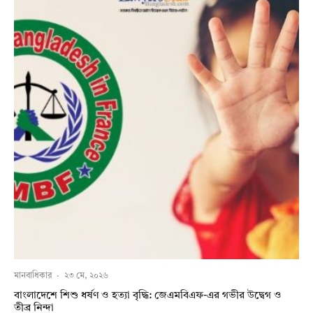
মানবাধিকার
·
২৩ মে, ২০২৬
বাংলাদেশে শিশু ধর্ষণ ও হত্যা বৃদ্ধি: জেএমবিএফ-এর গভীর উদ্বেগ ও
তীব্র নিন্দা