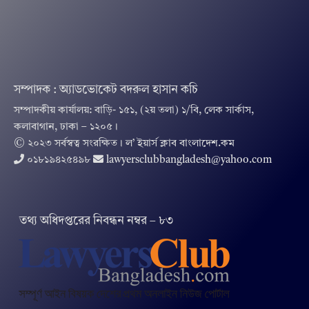
সম্পাদক : অ্যাডভোকেট বদরুল হাসান কচি
সম্পাদকীয় কার্যালয়: বাড়ি- ১৫১, (২য় তলা) ১/বি, লেক সার্কাস,
কলাবাগান, ঢাকা – ১২০৫।
© ২০২৩ সর্বস্বত্ব সংরক্ষিত । ল’ ইয়ার্স ক্লাব বাংলাদেশ.কম
০১৮১৯৪২৫৪৯৮
lawyersclubbangladesh@yahoo.com
তথ‌্য অ‌ধিদপ্ত‌রের নিবন্ধন নম্বর – ৮৩