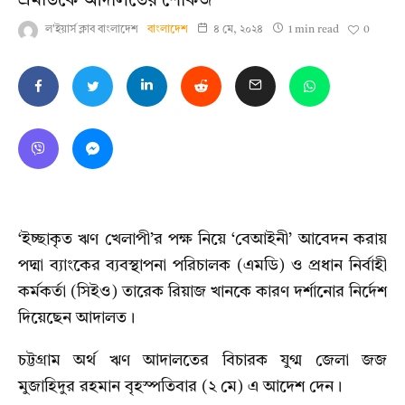
এমডিকে আদালতের শোকজ
0
ল'ইয়ার্স ক্লাব বাংলাদেশ
বাংলাদেশ
৪ মে, ২০২৪
1 min read
‘ইচ্ছাকৃত ঋণ খেলাপী’র পক্ষ নিয়ে ‘বেআইনী’ আবেদন করায়
পদ্মা ব্যাংকের ব্যবস্থাপনা পরিচালক (এমডি) ও প্রধান নির্বাহী
কর্মকর্তা (সিইও) তারেক রিয়াজ খানকে কারণ দর্শানোর নির্দেশ
দিয়েছেন আদালত।
চট্টগ্রাম অর্থ ঋণ আদালতের বিচারক যুগ্ম জেলা জজ
মুজাহিদুর রহমান বৃহস্পতিবার (২ মে) এ আদেশ দেন।