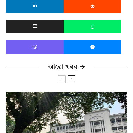
আরো খবর ➔