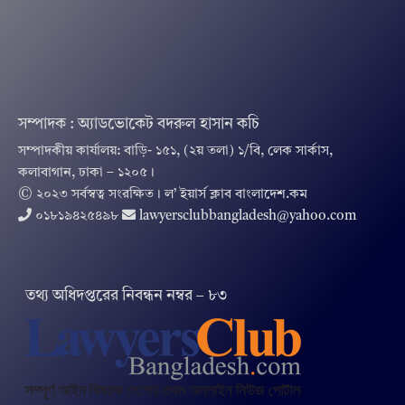
সম্পাদক : অ্যাডভোকেট বদরুল হাসান কচি
সম্পাদকীয় কার্যালয়: বাড়ি- ১৫১, (২য় তলা) ১/বি, লেক সার্কাস,
কলাবাগান, ঢাকা – ১২০৫।
© ২০২৩ সর্বস্বত্ব সংরক্ষিত । ল’ ইয়ার্স ক্লাব বাংলাদেশ.কম
০১৮১৯৪২৫৪৯৮
lawyersclubbangladesh@yahoo.com
তথ‌্য অ‌ধিদপ্ত‌রের নিবন্ধন নম্বর – ৮৩