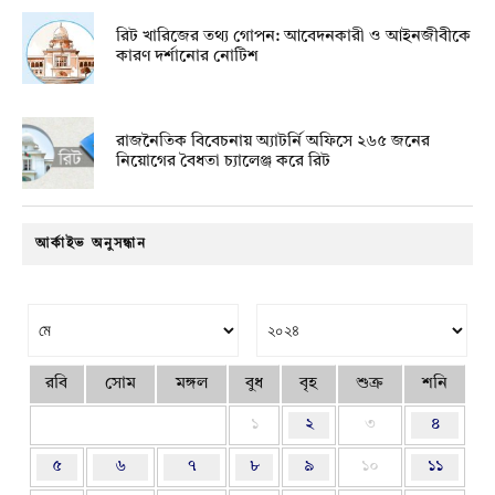
রিট খারিজের তথ্য গোপন: আবেদনকারী ও আইনজীবীকে
কারণ দর্শানোর নোটিশ
রাজনৈতিক বিবেচনায় অ‍্যাটর্নি অফিসে ২৬৫ জনের
নিয়োগের বৈধতা চ্যালেঞ্জ করে রিট
আর্কাইভ অনুসন্ধান
রবি
সোম
মঙ্গল
বুধ
বৃহ
শুক্র
শনি
১
২
৩
৪
৫
৬
৭
৮
৯
১০
১১