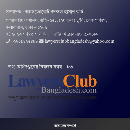
সম্পাদক : অ্যাডভোকেট বদরুল হাসান কচি
সম্পাদকীয় কার্যালয়: বাড়ি- ১৫১, (২য় তলা) ১/বি, লেক সার্কাস,
কলাবাগান, ঢাকা – ১২০৫।
© ২০২৩ সর্বস্বত্ব সংরক্ষিত । ল’ ইয়ার্স ক্লাব বাংলাদেশ.কম
০১৮১৯৪২৫৪৯৮
lawyersclubbangladesh@yahoo.com
তথ‌্য অ‌ধিদপ্ত‌রের নিবন্ধন নম্বর – ৮৩
আমাদের সম্পর্কে