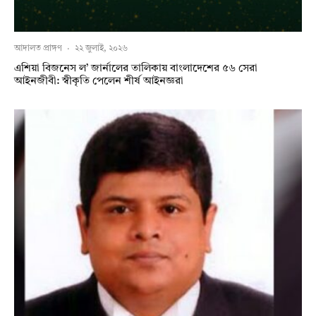
আদালত প্রাঙ্গণ
·
২২ জুলাই, ২০২৬
এশিয়া বিজনেস ল’ জার্নালের তালিকায় বাংলাদেশের ৫৬ সেরা
আইনজীবী: স্বীকৃতি পেলেন শীর্ষ আইনজ্ঞরা