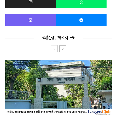
আরো খবর ➔