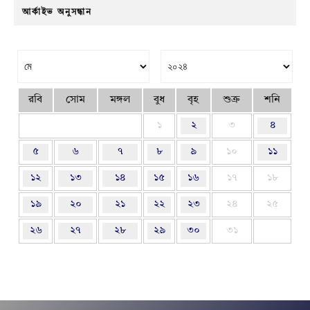
আর্কাইভ অনুসন্ধান
রবি
সোম
মঙ্গল
বুধ
বৃহ
শুক্র
শনি
১
২
৩
৪
৫
৬
৭
৮
৯
১০
১১
১২
১৩
১৪
১৫
১৬
১৭
১৮
১৯
২০
২১
২২
২৩
২৪
২৫
২৬
২৭
২৮
২৯
৩০
৩১