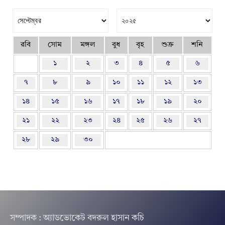
রবি
সোম
মঙ্গল
বুধ
বৃহ
শুক্র
শনি
১
২
৩
৪
৫
৬
৭
৮
৯
১০
১১
১২
১৩
১৪
১৫
১৬
১৭
১৮
১৯
২০
২১
২২
২৩
২৪
২৫
২৬
২৭
২৮
২৯
৩০
সম্পাদক : অ্যাডভোকেট বদরুল হাসান কচি