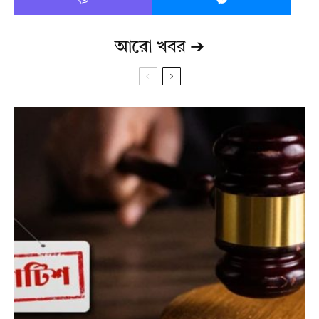
আরো খবর ➔