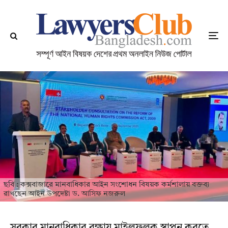
ছবি : কক্সবাজারে মানবাধিকার আইন সংশোধন বিষয়ক কর্মশালায় বক্তব্য
রাখছেন আইন উপদেষ্টা ড. আসিফ নজরুল