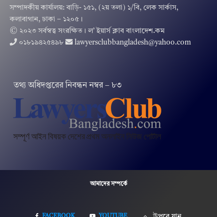
সম্পাদকীয় কার্যালয়: বাড়ি- ১৫১, (২য় তলা) ১/বি, লেক সার্কাস,
কলাবাগান, ঢাকা – ১২০৫।
© ২০২৩ সর্বস্বত্ব সংরক্ষিত । ল’ ইয়ার্স ক্লাব বাংলাদেশ.কম
০১৮১৯৪২৫৪৯৮
lawyersclubbangladesh@yahoo.com
তথ‌্য অ‌ধিদপ্ত‌রের নিবন্ধন নম্বর – ৮৩
আমাদের সম্পর্কে
FACEBOOK
YOUTUBE
উপরে যান