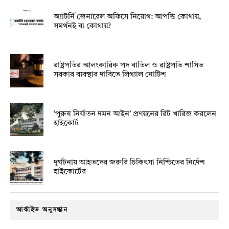
অ্যাটর্নি জেনারেল অফিসে নিয়োগ: আপত্তি কোথায়,
সমর্থনই বা কোথায়?
রাষ্ট্রপতির আলংকারিক পদ বাতিল ও রাষ্ট্রপতি শাসিত
সরকার ব্যবস্থার দাবিতে লিগ্যাল নোটিশ
‘পুরুষ নির্যাতন দমন আইন’ প্রণয়নের রিট খারিজ করলেন
হাইকোর্ট
দুর্ঘটনায় আহতদের জরুরি চিকিৎসা নিশ্চিতের নির্দেশ
হাইকোর্টের
আর্কাইভ অনুসন্ধান