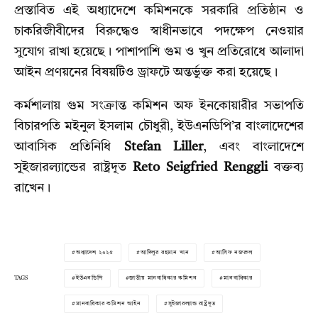
প্রস্তাবিত এই অধ্যাদেশে কমিশনকে সরকারি প্রতিষ্ঠান ও
চাকরিজীবীদের বিরুদ্ধেও স্বাধীনভাবে পদক্ষেপ নেওয়ার
সুযোগ রাখা হয়েছে। পাশাপাশি গুম ও খুন প্রতিরোধে আলাদা
আইন প্রণয়নের বিষয়টিও ড্রাফটে অন্তর্ভুক্ত করা হয়েছে।
কর্মশালায় গুম সংক্রান্ত কমিশন অফ ইনকোয়ারীর সভাপতি
বিচারপতি মইনুল ইসলাম চৌধুরী, ইউএনডিপি’র বাংলাদেশের
আবাসিক প্রতিনিধি
Stefan Liller
, এবং বাংলাদেশে
সুইজারল্যান্ডের রাষ্ট্রদূত
Reto Seigfried Renggli
বক্তব্য
রাখেন।
অধ্যাদেশ ২০২৫
আদিলুর রহমান খান
আসিফ নজরুল
TAGS
ইউএনডিপি
জাতীয় মানবাধিকার কমিশন
মানবাধিকার
মানবাধিকার কমিশন আইন
সুইজারল্যান্ড রাষ্ট্রদূত