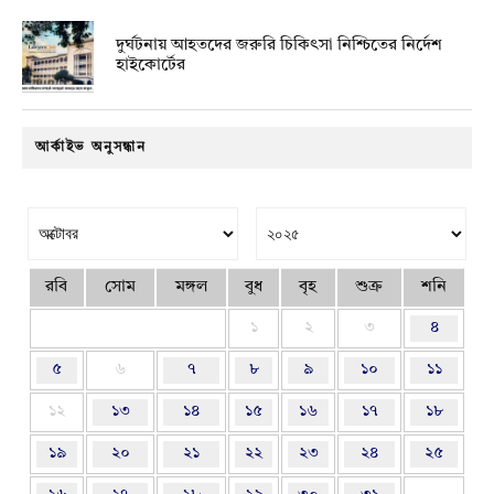
দুর্ঘটনায় আহতদের জরুরি চিকিৎসা নিশ্চিতের নির্দেশ
হাইকোর্টের
আর্কাইভ অনুসন্ধান
রবি
সোম
মঙ্গল
বুধ
বৃহ
শুক্র
শনি
১
২
৩
৪
৫
৬
৭
৮
৯
১০
১১
১২
১৩
১৪
১৫
১৬
১৭
১৮
১৯
২০
২১
২২
২৩
২৪
২৫