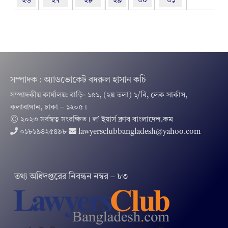
২৬
২৭
২৮
২৯
৩০
৩১
সম্পাদক : অ্যাডভোকেট বদরুল হাসান কচি
সম্পাদকীয় কার্যালয়: বাড়ি- ১৫১, (২য় তলা) ১/বি, লেক সার্কাস,
কলাবাগান, ঢাকা – ১২০৫।
© ২০২৩ সর্বস্বত্ব সংরক্ষিত । ল’ ইয়ার্স ক্লাব বাংলাদেশ.কম
০১৮১৯৪২৫৪৯৮
lawyersclubbangladesh@yahoo.com
তথ‌্য অ‌ধিদপ্ত‌রের নিবন্ধন নম্বর – ৮৩