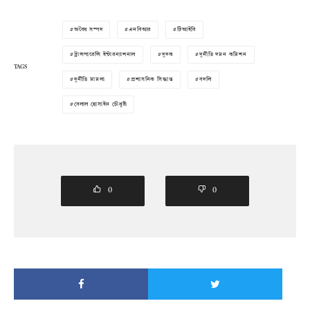
অবৈধ সম্পদ
এনবিআর
টিআইবি
ট্রান্সপারেন্সি ইন্টারন্যাশনাল
দুদক
দুর্নীতি দমন কমিশন
TAGS
দুর্নীতি মামলা
প্রশাসনিক সিদ্ধান্ত
বদলি
বেলাল হোসাইন চৌধুরী
0
0