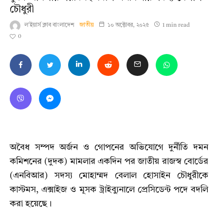
চৌধুরী
ল'ইয়ার্স ক্লাব বাংলাদেশ
জাতীয়
১০ অক্টোবর, ২০২৫
1 min read
0
অবৈধ সম্পদ অর্জন ও গোপনের অভিযোগে দুর্নীতি দমন
কমিশনের (দুদক) মামলার একদিন পর জাতীয় রাজস্ব বোর্ডের
(এনবিআর) সদস্য মোহাম্মদ বেলাল হোসাইন চৌধুরীকে
কাস্টমস, এক্সাইজ ও মূসক ট্রাইব্যুনালে প্রেসিডেন্ট পদে বদলি
করা হয়েছে।