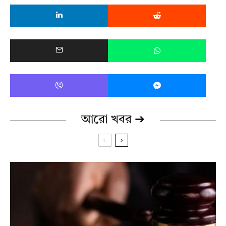
আরো খবর ➔