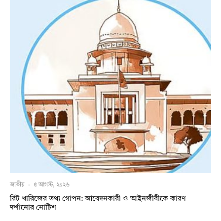
জাতীয়
·
৫ আগস্ট, ২০২৬
রিট খারিজের তথ্য গোপন: আবেদনকারী ও আইনজীবীকে কারণ
দর্শানোর নোটিশ