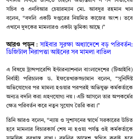
বদলির বিষয়ে জানতে চাইলে অভ্যন্তরীণ সম্পদ বিভাগের
সচিব ও এনবিআর চেয়ারম্যান মো. আবদুর রহমান খান
বলেন, “বদলি একটি দপ্তরের নিয়মিত কাজের অংশ। তবে
এখানে দুদকের মামলারও একটা ভূমিকা আছে।”
আরও পড়ুন
:
সাইবার সুরক্ষা অধ্যাদেশে বড় পরিবর্তন:
ডিজিটাল নিরাপত্তা আইনের সব মামলা বাতিল
এ বিষয়ে ট্রান্সপারেন্সি ইন্টারন্যাশনাল বাংলাদেশের (টিআইবি)
নির্বাহী পরিচালক ড. ইফতেখারুজ্জামান বলেন, “সুনির্দিষ্ট
অভিযোগের পর মামলা হওয়ার পরপরই অভিযুক্ত কর্মকর্তাকে
অন্যত্র বদলি করা গ্রহণযোগ্য নয়। এটি আসলে তার অপকর্মের
ক্ষেত্র পরিবর্তন করে নতুন সুযোগ তৈরি করা।”
তিনি আরও বলেন, “ন্যায় ও সুশাসনের স্বার্থে সরকারের উচিত
হবে মামলার বিচারকার্য শেষ না হওয়া পর্যন্ত ওই কর্মকর্তাকে
সাময়িক বরখাস্ত রাখা। বদলির আদেশ স্থগিত করাই হবে