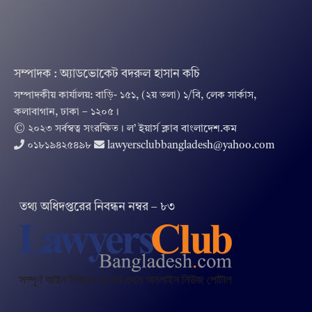
সম্পাদক : অ্যাডভোকেট বদরুল হাসান কচি
সম্পাদকীয় কার্যালয়: বাড়ি- ১৫১, (২য় তলা) ১/বি, লেক সার্কাস,
কলাবাগান, ঢাকা – ১২০৫।
© ২০২৩ সর্বস্বত্ব সংরক্ষিত । ল’ ইয়ার্স ক্লাব বাংলাদেশ.কম
০১৮১৯৪২৫৪৯৮
lawyersclubbangladesh@yahoo.com
তথ‌্য অ‌ধিদপ্ত‌রের নিবন্ধন নম্বর – ৮৩