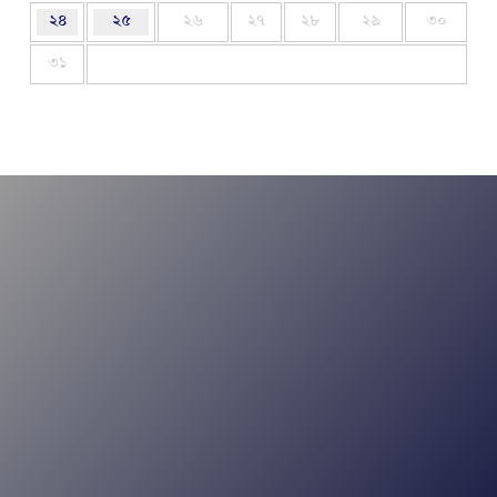
২৪
২৫
২৬
২৭
২৮
২৯
৩০
৩১