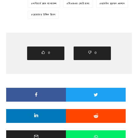
ল'ইয়ার্স ক্লাব বাংলাদেশ
সিএমএম কোর্ট ঢাকা
হুসেইন মুহম্মদ এরশাদ
হেমায়েত উদ্দিন হিরণ
0
0