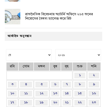
রাজনৈতিক বিবেচনায় অ‍্যাটর্নি অফিসে ২৬৫ জনের
নিয়োগের বৈধতা চ্যালেঞ্জ করে রিট
আর্কাইভ অনুসন্ধান
রবি
সোম
মঙ্গল
বুধ
বৃহ
শুক্র
শনি
১
২
৩
৪
৫
৬
৭
৮
৯
১০
১১
১২
১৩
১৪
১৫
১৬
১৭
১৮
১৯
২০
২১
২২
২৩