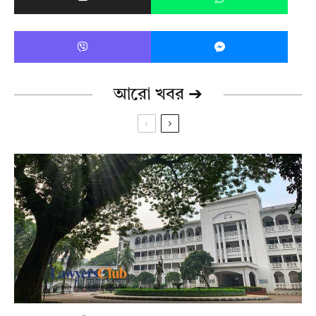
আরো খবর ➔