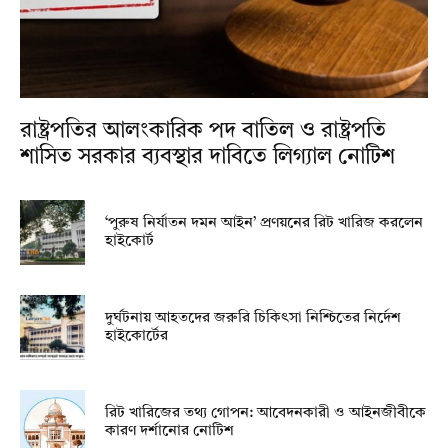
রাষ্ট্রপতির আলংকারিক পদ বাতিল ও রাষ্ট্রপতি
শাসিত সরকার ব্যবস্থার দাবিতে লিগ্যাল নোটিশ
‘পুরুষ নির্যাতন দমন আইন’ প্রণয়নের রিট খারিজ করলেন
হাইকোর্ট
দুর্ঘটনায় আহতদের জরুরি চিকিৎসা নিশ্চিতের নির্দেশ
হাইকোর্টের
রিট খারিজের তথ্য গোপন: আবেদনকারী ও আইনজীবীকে
কারণ দর্শানোর নোটিশ