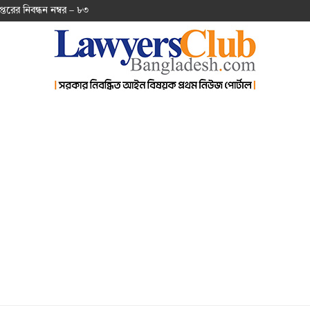
প্ত‌রের নিবন্ধন নম্বর – ৮৩