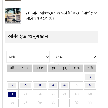
দুর্ঘটনায় আহতদের জরুরি চিকিৎসা নিশ্চিতের
নির্দেশ হাইকোর্টের
আর্কাইভ অনুসন্ধান
রবি
সোম
মঙ্গল
বুধ
বৃহ
শুক্র
শনি
১
২
৩
৪
৫
৬
৭
৮
৯
১০
১১
১২
১৩
১৪
১৫
১৬
১৭
১৮
১৯
২০
২১
২২