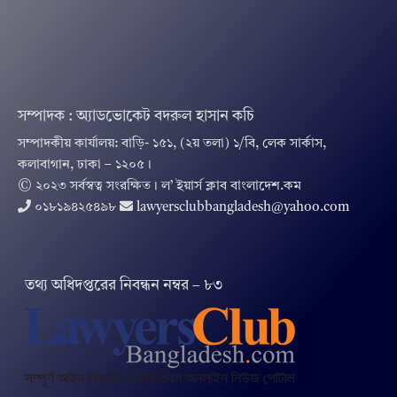
সম্পাদক : অ্যাডভোকেট বদরুল হাসান কচি
সম্পাদকীয় কার্যালয়: বাড়ি- ১৫১, (২য় তলা) ১/বি, লেক সার্কাস,
কলাবাগান, ঢাকা – ১২০৫।
© ২০২৩ সর্বস্বত্ব সংরক্ষিত । ল’ ইয়ার্স ক্লাব বাংলাদেশ.কম
০১৮১৯৪২৫৪৯৮
lawyersclubbangladesh@yahoo.com
তথ‌্য অ‌ধিদপ্ত‌রের নিবন্ধন নম্বর – ৮৩