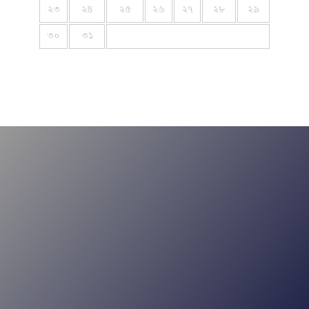
২৩
২৪
২৫
২৬
২৭
২৮
২৯
৩০
৩১