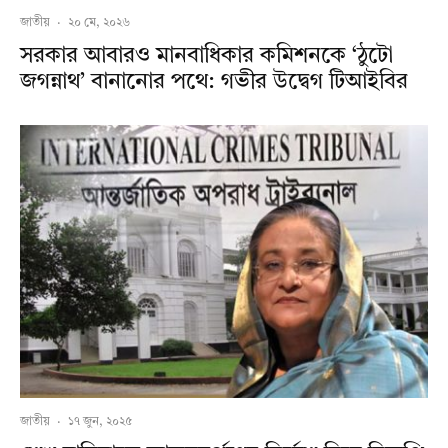
জাতীয়
·
২০ মে, ২০২৬
সরকার আবারও মানবাধিকার কমিশনকে ‘ঠুটো
জগন্নাথ’ বানানোর পথে: গভীর উদ্বেগ টিআইবির
জাতীয়
·
১৭ জুন, ২০২৫