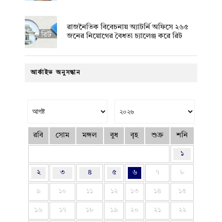
রাজনৈতিক বিবেচনায় অ‍্যাটর্নি অফিসে ২৬৫
জনের নিয়োগের বৈধতা চ্যালেঞ্জ করে রিট
আর্কাইভ অনুসন্ধান
রবি
সোম
মঙ্গল
বুধ
বৃহ
শুক্র
শনি
১
২
৩
৪
৫
৬
৭
৮
৯
১০
১১
১২
১৩
১৪
১৫
১৬
১৭
১৮
১৯
২০
২১
২২