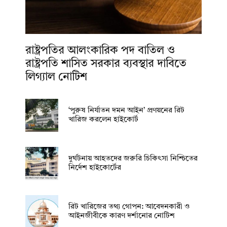
রাষ্ট্রপতির আলংকারিক পদ বাতিল ও
রাষ্ট্রপতি শাসিত সরকার ব্যবস্থার দাবিতে
লিগ্যাল নোটিশ
‘পুরুষ নির্যাতন দমন আইন’ প্রণয়নের রিট
খারিজ করলেন হাইকোর্ট
দুর্ঘটনায় আহতদের জরুরি চিকিৎসা নিশ্চিতের
নির্দেশ হাইকোর্টের
রিট খারিজের তথ্য গোপন: আবেদনকারী ও
আইনজীবীকে কারণ দর্শানোর নোটিশ