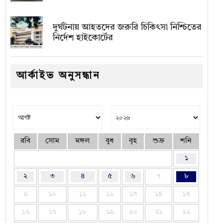
দুর্ঘটনায় আহতদের জরুরি চিকিৎসা নিশ্চিতের
নির্দেশ হাইকোর্টের
আর্কাইভ অনুসন্ধান
রবি
সোম
মঙ্গল
বুধ
বৃহ
শুক্র
শনি
১
২
৩
৪
৫
৬
৭
৮
৯
১০
১১
১২
১৩
১৪
১৫
১৬
১৭
১৮
১৯
২০
২১
২২