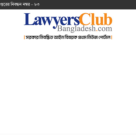
প্ত‌রের নিবন্ধন নম্বর – ৮৩