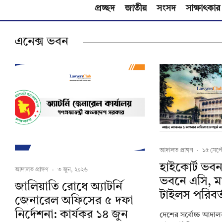
প্রচ্ছদ
জাতীয়
সংসদ
সাক্ষাৎকার
এনেক্স ভবন
আদালত প্রাঙ্গণ
·
১৫ সেপ্ট
হাইকোর্ট ভবন
আদালত প্রাঙ্গণ
·
৩ জুন, ২০২৬
ভবনে এসি, ম
জালিয়াতি রোধে অ্যাটর্নি
টাইলস পরিবর
জেনারেল অফিসের ৫ দফা
নির্দেশনা: কার্যকর ১৪ জুন
দেশের সর্বোচ্চ আদালত