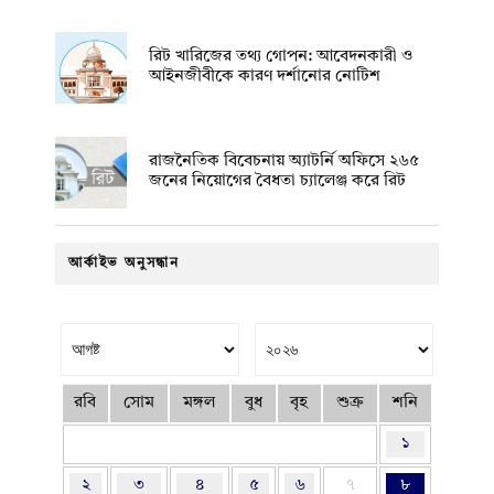
রিট খারিজের তথ্য গোপন: আবেদনকারী ও
আইনজীবীকে কারণ দর্শানোর নোটিশ
রাজনৈতিক বিবেচনায় অ‍্যাটর্নি অফিসে ২৬৫
জনের নিয়োগের বৈধতা চ্যালেঞ্জ করে রিট
আর্কাইভ অনুসন্ধান
রবি
সোম
মঙ্গল
বুধ
বৃহ
শুক্র
শনি
১
২
৩
৪
৫
৬
৭
৮