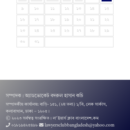
৯
১০
১১
১২
১৩
১৪
১৫
১৬
১৭
১৮
১৯
২০
২১
২২
২৩
২৪
২৫
২৬
২৭
২৮
২৯
৩০
৩১
সম্পাদক : অ্যাডভোকেট বদরুল হাসান কচি
সম্পাদকীয় কার্যালয়: বাড়ি- ১৫১, (২য় তলা) ১/বি, লেক সার্কাস,
কলাবাগান, ঢাকা – ১২০৫।
© ২০২৩ সর্বস্বত্ব সংরক্ষিত । ল’ ইয়ার্স ক্লাব বাংলাদেশ.কম
০১৮১৯৪২৫৪৯৮
lawyersclubbangladesh@yahoo.com