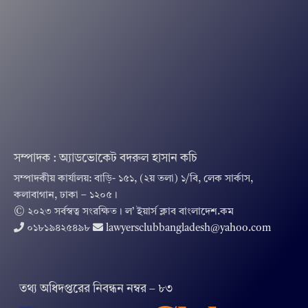
সম্পাদক : অ্যাডভোকেট বদরুল হাসান কচি
সম্পাদকীয় কার্যালয়: বাড়ি- ১৫১, (২য় তলা) ১/বি, লেক সার্কাস,
কলাবাগান, ঢাকা – ১২০৫।
© ২০২৩ সর্বস্বত্ব সংরক্ষিত । ল’ ইয়ার্স ক্লাব বাংলাদেশ.কম
০১৮১৯৪২৫৪৯৮
lawyersclubbangladesh@yahoo.com
তথ‌্য অ‌ধিদপ্ত‌রের নিবন্ধন নম্বর – ৮৩