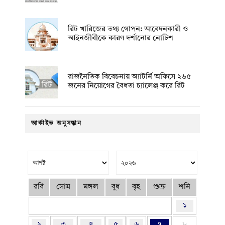
রিট খারিজের তথ্য গোপন: আবেদনকারী ও
আইনজীবীকে কারণ দর্শানোর নোটিশ
রাজনৈতিক বিবেচনায় অ‍্যাটর্নি অফিসে ২৬৫
জনের নিয়োগের বৈধতা চ্যালেঞ্জ করে রিট
আর্কাইভ অনুসন্ধান
রবি
সোম
মঙ্গল
বুধ
বৃহ
শুক্র
শনি
১
২
৩
৪
৫
৬
৭
৮