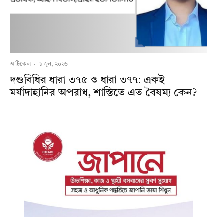
আর্টিকেল
·
১ জুন, ২০২৬
দণ্ডবিধির ধারা ৩৭৫ ও ধারা ৩৭৭: একই
মর্যাদাহানির অপরাধ, শাস্তিতে এত বৈষম্য কেন?