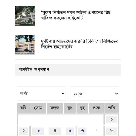
‘পুরুষ নির্যাতন দমন আইন’ প্রণয়নের রিট
খারিজ করলেন হাইকোর্ট
দুর্ঘটনায় আহতদের জরুরি চিকিৎসা নিশ্চিতের
নির্দেশ হাইকোর্টের
আর্কাইভ অনুসন্ধান
রবি
সোম
মঙ্গল
বুধ
বৃহ
শুক্র
শনি
১
২
৩
৪
৫
৬
৭
৮