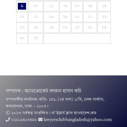
৯
১০
১১
১২
১৩
১৪
১৫
১৬
১৭
১৮
১৯
২০
২১
২২
২৩
২৪
২৫
২৬
২৭
২৮
২৯
৩০
৩১
সম্পাদক : অ্যাডভোকেট বদরুল হাসান কচি
সম্পাদকীয় কার্যালয়: বাড়ি- ১৫১, (২য় তলা) ১/বি, লেক সার্কাস,
কলাবাগান, ঢাকা – ১২০৫।
© ২০২৩ সর্বস্বত্ব সংরক্ষিত । ল’ ইয়ার্স ক্লাব বাংলাদেশ.কম
০১৮১৯৪২৫৪৯৮
lawyersclubbangladesh@yahoo.com