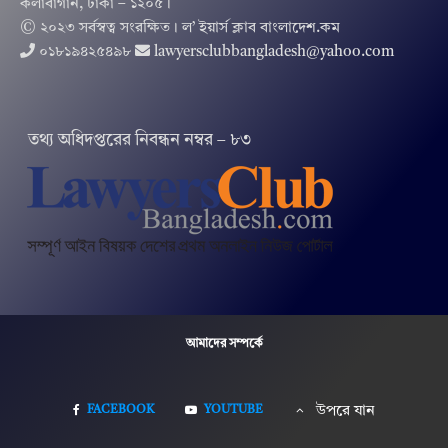
কলাবাগান, ঢাকা – ১২০৫।
© ২০২৩ সর্বস্বত্ব সংরক্ষিত । ল’ ইয়ার্স ক্লাব বাংলাদেশ.কম
০১৮১৯৪২৫৪৯৮
lawyersclubbangladesh@yahoo.com
তথ‌্য অ‌ধিদপ্ত‌রের নিবন্ধন নম্বর – ৮৩
আমাদের সম্পর্কে
FACEBOOK
YOUTUBE
উপরে যান