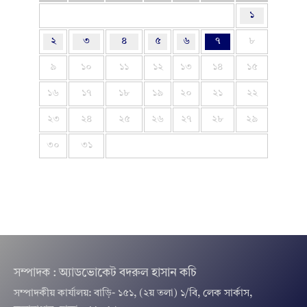
১
২
৩
৪
৫
৬
৭
৮
৯
১০
১১
১২
১৩
১৪
১৫
১৬
১৭
১৮
১৯
২০
২১
২২
২৩
২৪
২৫
২৬
২৭
২৮
২৯
৩০
৩১
সম্পাদক : অ্যাডভোকেট বদরুল হাসান কচি
সম্পাদকীয় কার্যালয়: বাড়ি- ১৫১, (২য় তলা) ১/বি, লেক সার্কাস,