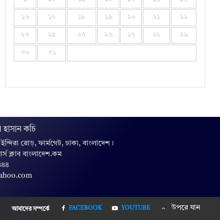
১৬
১৭
১৮
১৯
২০
২১
২২
২৩
২৪
২৫
২৬
২৭
২৮
২৯
৩০
৩১
 হাসান কচি
, ইন্দিরা রোড়, ফার্মগেট, ঢাকা, বাংলাদেশ।
়ার্স ক্লাব বাংলাদেশ.কম
৪৪৪
yahoo.com
উপরে যান
FACEBOOK
YOUTUBE
আমাদের সম্পর্কে