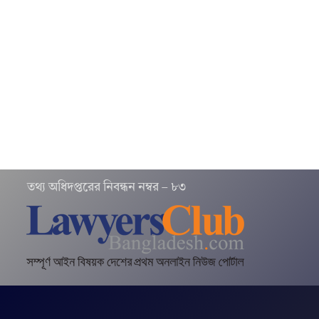
তথ‌্য অ‌ধিদপ্ত‌রের নিবন্ধন নম্বর – ৮৩