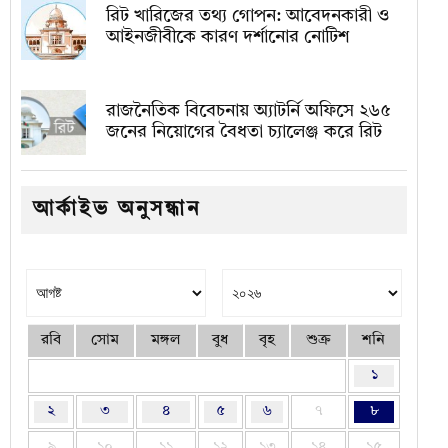
রিট খারিজের তথ্য গোপন: আবেদনকারী ও
আইনজীবীকে কারণ দর্শানোর নোটিশ
রাজনৈতিক বিবেচনায় অ‍্যাটর্নি অফিসে ২৬৫
জনের নিয়োগের বৈধতা চ্যালেঞ্জ করে রিট
আর্কাইভ অনুসন্ধান
রবি
সোম
মঙ্গল
বুধ
বৃহ
শুক্র
শনি
১
২
৩
৪
৫
৬
৭
৮
৯
১০
১১
১২
১৩
১৪
১৫