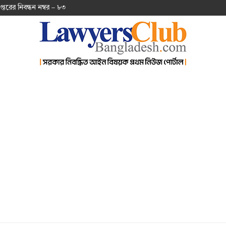
প্ত‌রের নিবন্ধন নম্বর – ৮৩