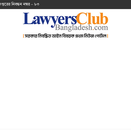
দপ্ত‌রের নিবন্ধন নম্বর – ৮৩