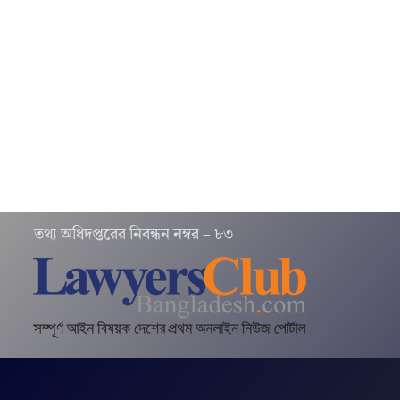
তথ‌্য অ‌ধিদপ্ত‌রের নিবন্ধন নম্বর – ৮৩