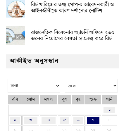
রিট খারিজের তথ্য গোপন: আবেদনকারী ও
আইনজীবীকে কারণ দর্শানোর নোটিশ
রাজনৈতিক বিবেচনায় অ‍্যাটর্নি অফিসে ২৬৫
জনের নিয়োগের বৈধতা চ্যালেঞ্জ করে রিট
আর্কাইভ অনুসন্ধান
রবি
সোম
মঙ্গল
বুধ
বৃহ
শুক্র
শনি
১
২
৩
৪
৫
৬
৭
৮
৯
১০
১১
১২
১৩
১৪
১৫