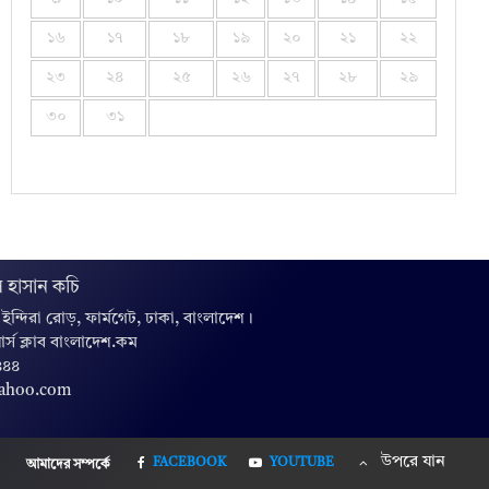
১৬
১৭
১৮
১৯
২০
২১
২২
২৩
২৪
২৫
২৬
২৭
২৮
২৯
৩০
৩১
 হাসান কচি
, ইন্দিরা রোড়, ফার্মগেট, ঢাকা, বাংলাদেশ।
়ার্স ক্লাব বাংলাদেশ.কম
৪৪৪
yahoo.com
উপরে যান
FACEBOOK
YOUTUBE
আমাদের সম্পর্কে