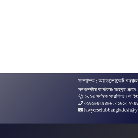
সম্পাদক : অ্যাডভোকেট বদরুল
সম্পাদকীয় কার্যালয়: মাহবুব প্লাজা
© ২০২৩ সর্বস্বত্ব সংরক্ষিত । ল’ ইয
০১৮১৯৪২৫৪৯৮, ০১৮১০ ২৭৪
lawyersclubbangladesh@