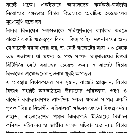
সচেষ্ট থাকে। একইভাবে আদালতের কর্মকর্তা-কর্মচারী
নিয়োগের ক্ষেত্রেও বিচার বিভাগকে অযাচিত হস্তক্ষেপের
মুখোমুখি হতে হয়।
বিচার বিভাগের সক্ষমতাকে পরিপূর্ণভাবে কার্যকর করতে
বাজেট একটি গুরুত্বপূর্ণ বিষয়। কিন্তু আইন মন্ত্রনালযের জন্য
যে বাজেট বরাদ্দ দেয়া হয়, তা মোট বাজেটের মাত্র ০.৩ থেকে
০.৮ শতাংশ। যা মৎস্য ও পশু সম্পদ মস্ত্রণালযের কিংবা
বিটিভি’র মোট বরাদ্দের চেয়েও কম। এ বাজেট বিচার
বিভাগের প্রয়োজনের তুলনায় খুবই অপ্রতুল।
এ অবস্থায় বিচারকদের পদ সৃজন, বাজেট প্রাক্কলন, বিচার
বিভাগ সংশ্লিষ্ট অবকাঠামো উন্নয়নের পরিকল্পনা গ্রহণ ও
বাজেট বরাদ্দকরণসহ প্রাসঙ্গিক সকল ক্ষমতা সম্পন্ন একটি
পৃথক “বিচার বিভাগীয় সচিবালয়” গঠনের কোনো বিকল্প নেই।
এছাড়া, বাংলাদেশের প্রধান বিচারপতি ইতিমধ্যে নির্বাচন
কমিশন সচিবালয় ও জাতীয় সংসদ সচিবালয়ের ন্যায় বিচার