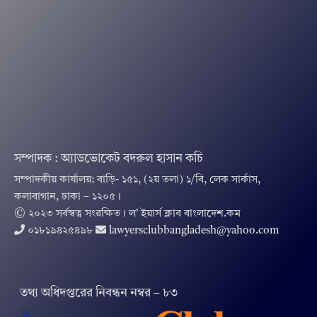
সম্পাদক : অ্যাডভোকেট বদরুল হাসান কচি
সম্পাদকীয় কার্যালয়: বাড়ি- ১৫১, (২য় তলা) ১/বি, লেক সার্কাস,
কলাবাগান, ঢাকা – ১২০৫।
© ২০২৩ সর্বস্বত্ব সংরক্ষিত । ল’ ইয়ার্স ক্লাব বাংলাদেশ.কম
০১৮১৯৪২৫৪৯৮
lawyersclubbangladesh@yahoo.com
তথ‌্য অ‌ধিদপ্ত‌রের নিবন্ধন নম্বর – ৮৩