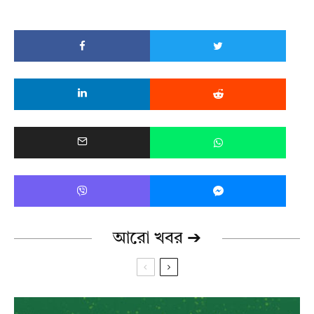
আরো খবর ➔