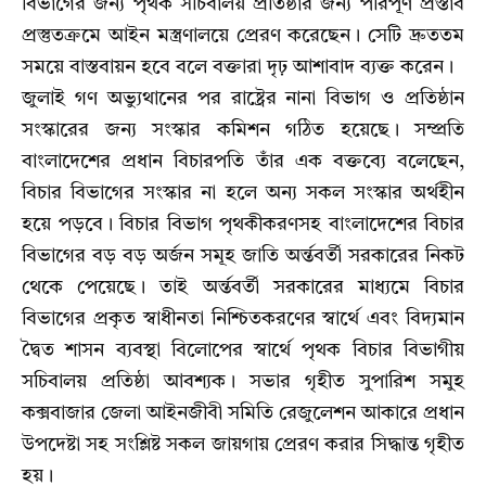
বিভাগের জন্য পৃথক সচিবালয় প্রতিষ্ঠার জন্য পরিপূর্ণ প্রস্তাব
প্রস্তুতক্রমে আইন মস্ত্রণালয়ে প্রেরণ করেছেন। সেটি দ্রুততম
সময়ে বাস্তবায়ন হবে বলে বক্তারা দৃঢ় আশাবাদ ব্যক্ত করেন।
জুলাই গণ অভ্যুথানের পর রাষ্ট্রের নানা বিভাগ ও প্রতিষ্ঠান
সংস্কারের জন্য সংস্কার কমিশন গঠিত হয়েছে। সম্প্রতি
বাংলাদেশের প্রধান বিচারপতি তাঁর এক বক্তব্যে বলেছেন,
বিচার বিভাগের সংস্কার না হলে অন্য সকল সংস্কার অর্থহীন
হয়ে পড়বে। বিচার বিভাগ পৃথকীকরণসহ বাংলাদেশের বিচার
বিভাগের বড় বড় অর্জন সমূহ জাতি অর্ন্তবর্তী সরকারের নিকট
থেকে পেয়েছে। তাই অর্ন্তবর্তী সরকারের মাধ্যমে বিচার
বিভাগের প্রকৃত স্বাধীনতা নিশ্চিতকরণের স্বার্থে এবং বিদ্যমান
দ্বৈত শাসন ব্যবস্থা বিলোপের স্বার্থে পৃথক বিচার বিভাগীয়
সচিবালয় প্রতিষ্ঠা আবশ্যক। সভার গৃহীত সুপারিশ সমুহ
কক্সবাজার জেলা আইনজীবী সমিতি রেজুলেশন আকারে প্রধান
উপদেষ্টা সহ সংশ্লিষ্ট সকল জায়গায় প্রেরণ করার সিদ্ধান্ত গৃহীত
হয়।