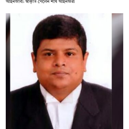
আইনজীবী: স্বীকৃতি পেলেন শীর্ষ আইনজ্ঞরা