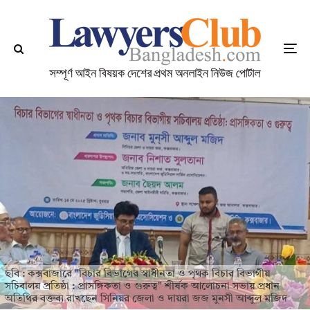
ছবি : কক্সবাজারে "বিচার বিভাগের স্বাধীনতা ও পৃথক বিচার বিভাগীয়
সচিবালয় প্রতিষ্ঠা : প্রাসঙ্গিকতা ও গুরুত্ব" শীর্ষক আলোচনা সভায় প্রধান
অতিথির বক্তব্য রাখছেন সিনিয়র জেলা ও দায়রা জজ মুনসী আব্দুল মজিদ