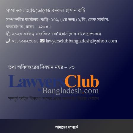
সম্পাদক : অ্যাডভোকেট বদরুল হাসান কচি
সম্পাদকীয় কার্যালয়: বাড়ি- ১৫১, (২য় তলা) ১/বি, লেক সার্কাস,
কলাবাগান, ঢাকা – ১২০৫।
© ২০২৩ সর্বস্বত্ব সংরক্ষিত । ল’ ইয়ার্স ক্লাব বাংলাদেশ.কম
০১৮১৯৪২৫৪৯৮
lawyersclubbangladesh@yahoo.com
তথ‌্য অ‌ধিদপ্ত‌রের নিবন্ধন নম্বর – ৮৩
আমাদের সম্পর্কে