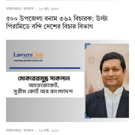
সাক্ষাৎকার / মতামত
·
১০ জুন, ২০২৬
৫০০ উপজেলা বনাম ৩৬২ বিচারক: উল্টা
পিরামিডে বন্দি দেশের বিচার বিভাগ
সাক্ষাৎকার / মতামত
·
২৬ মার্চ, ২০২৬