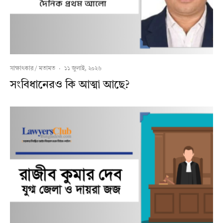
সাক্ষাৎকার / মতামত
·
১১ জুলাই, ২০২৬
সংবিধানেরও কি আত্মা আছে?