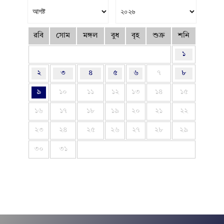
রবি
সোম
মঙ্গল
বুধ
বৃহ
শুক্র
শনি
১
২
৩
৪
৫
৬
৭
৮
৯
১০
১১
১২
১৩
১৪
১৫
১৬
১৭
১৮
১৯
২০
২১
২২
২৩
২৪
২৫
২৬
২৭
২৮
২৯
৩০
৩১