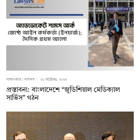
সাক্ষাৎকার / মতামত
·
২০ অক্টোবর, ২০২৫
প্রস্তাবনা: বাংলাদেশে “জুডিশিয়াল মেডিক্যাল
সার্ভিস” গঠন