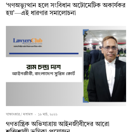
‘গণঅভ্যুত্থান হলে সংবিধান অটোমেটিক অকার্যকর
হয়’—এই ধারণার সমালোচনা
সাক্ষাৎকার / মতামত
·
১৮ মার্চ, ২০২৬
গণতান্ত্রিক অভিযাত্রায় আইনজীবীদের আরো
শক্তিশালী ভূমিকা প্রয়োজন