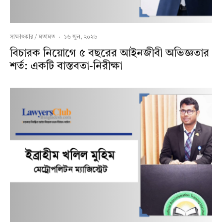
সাক্ষাৎকার / মতামত
·
১৬ জুন, ২০২৬
বিচারক নিয়োগে ৫ বছরের আইনজীবী অভিজ্ঞতার
শর্ত: একটি বাস্তবতা-নিরীক্ষা