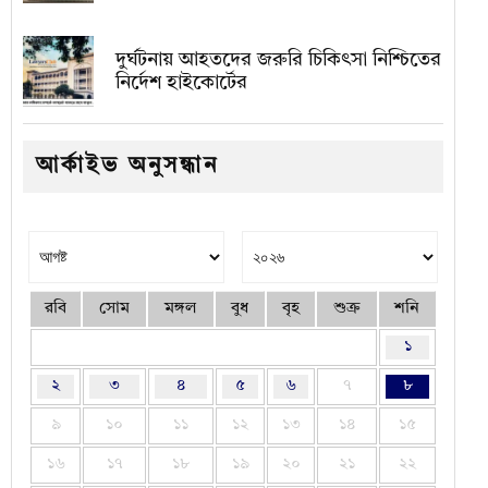
দুর্ঘটনায় আহতদের জরুরি চিকিৎসা নিশ্চিতের
নির্দেশ হাইকোর্টের
আর্কাইভ অনুসন্ধান
রবি
সোম
মঙ্গল
বুধ
বৃহ
শুক্র
শনি
১
২
৩
৪
৫
৬
৭
৮
৯
১০
১১
১২
১৩
১৪
১৫
১৬
১৭
১৮
১৯
২০
২১
২২