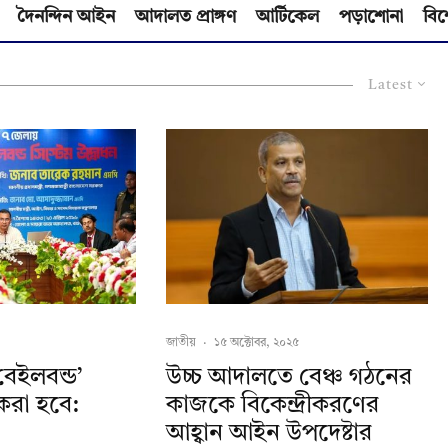
দৈনন্দিন আইন
আদালত প্রাঙ্গণ
আর্টিকেল
পড়াশোনা
বিশ
Latest
জাতীয়
·
১৫ অক্টোবর, ২০২৫
বেইলবন্ড’
উচ্চ আদালতে বেঞ্চ গঠনের
 করা হবে:
কাজকে বিকেন্দ্রীকরণের
আহ্বান আইন উপদেষ্টার