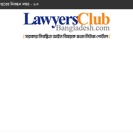
প্ত‌রের নিবন্ধন নম্বর – ৮৩